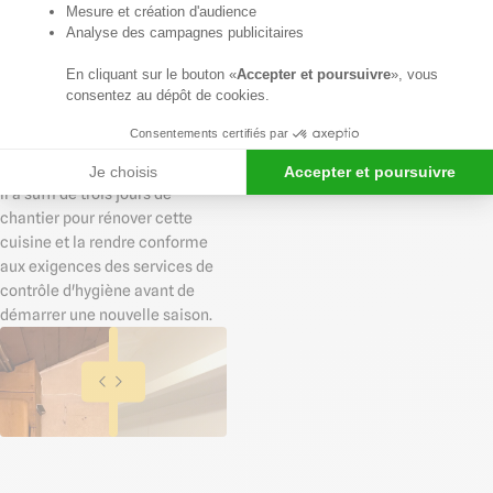
la cloison à rénover tout en
Mesure et création d'audience
masquant les défauts d'aspect.
Analyse des campagnes publicitaires
Les jonctions entre plaques ont
En cliquant sur le bouton «
Accepter et poursuivre
», vous
été réalisées avec
des
consentez au dépôt de cookies.
cornières PVC pliables qui
peuvent s'adapter à des angles
Consentements certifiés par
fermés ou ouverts.
Je choisis
Accepter et poursuivre
Il a suffi de trois jours de
chantier pour rénover cette
cuisine et la rendre conforme
aux exigences des services de
contrôle d'hygiène avant de
démarrer une nouvelle saison.