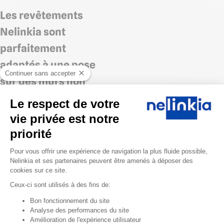
Les revêtements
Nelinkia sont
parfaitement
adaptés à une pose
Continuer sans accepter
sur des murs non
droits
Le respect de votre
vie privée est notre
L'appentis devait également
priorité
être rénové ce qui
représentait une réelle
Plateforme de Gestion du Consentem
Pour vous offrir une expérience de navigation la plus fluide possible,
difficulté du fait des murs non
Nelinkia et ses partenaires peuvent être amenés à déposer des
droits et de la présence de
cookies sur ce site.
goulottes rapportées.
Ceux-ci sont utilisés à des fins de:
Les plaques PVC présentent
Axeptio consent
Bon fonctionnement du site
l'avantage d'être suffisamment
Analyse des performances du site
souples pour suivre la forme de
Amélioration de l'expérience utilisateur