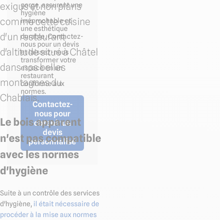
exigus et non plans
gorge, assurent une
hygiène
comme cette cuisine
irréprochable et
une esthétique
d'un restaurant
durable. Contactez-
nous pour un devis
d'altitude situé à Châtel
et laissez-nous
transformer votre
dans nos belles
espace en un
restaurant
montagnes du
conforme aux
normes.
Chablais.
Contactez-
nous pour
Le bois apparent
obtenir un
devis
n'est pas compatible
personnalisé
avec les normes
d'hygiène
Suite à un contrôle des services
d'hygiène,
il était nécessaire de
procéder à la mise aux normes