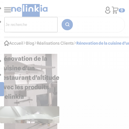
0
Accueil
Blog
Réalisations Clients
Rénovation de la cuisine d'u
Rénovation de la
cuisine d'un
restaurant d'altitude
avec les produits
Nelinkia