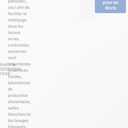
plafonds),
pour un
devis
ceci afin de
faciliter le
nettoyage
dans les
locaux
où les
contraintes
sanitaires
sont
importantes
Publié le
20/03/2019
(chambres
13:58 -
froides,
laboratoires
de
production
alimentaire,
salles
blanches) et
les lavages
fréquents.