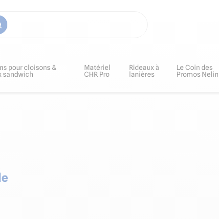
ns pour cloisons &
Matériel
Rideaux à
Le Coin des
x sandwich
CHR Pro
lanières
Promos Nelin
le