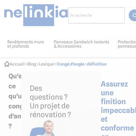
Revêtements murs
Panneaux Sandwich isolants
Protectio
et plafonds
& Accessoires
panneau
Accueil
Blog
Lexique
Congé d'angle : définition
Qu'est-
Assurez
ce
Des
une
qu'un
questions ?
finition
Un projet de
congé
impeccab
rénovation ?
d'angle
et
?
conforme