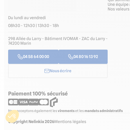
Une équipe 
Nos valeur
Du lundi au vendredi
08h30 - 12h30 | 13h30 - 18h
298 Allée du Larry - Bâtiment IVOMAR - ZAC du Larry -
74200 Marin
04 58 64 00 00
04 80 16 13 92
Nous écrire
Paiement 100% sécurisé
Nous acceptons également les
virements
et les
mandats administratifs
Copyright Nelinkia 2026
Mentions légales