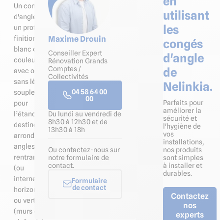
en
Un congé
utilisant
d'angle est
les
un profilé de
Maxime Drouin
finition
congés
blanc ou en
Conseiller Expert
d'angle
couleur,
Rénovation Grands
Comptes /
de
avec ou
Collectivités
sans lèvres
Nelinkia.
04 58 64 00
souples
00
Parfaits pour
pour
améliorer la
Du lundi au vendredi de
l’étanchéité,
sécurité et
8h30 à 12h30 et de
destiné à
l'hygiène de
13h30 à 18h
vos
arrondir les
installations,
angles
Ou contactez-nous sur
nos produits
rentrants
notre formulaire de
sont simples
contact.
à installer et
(ou
durables.
internes)
Formulaire
de contact
horizontaux
Contactez
ou verticaux
nos
(murs et
experts