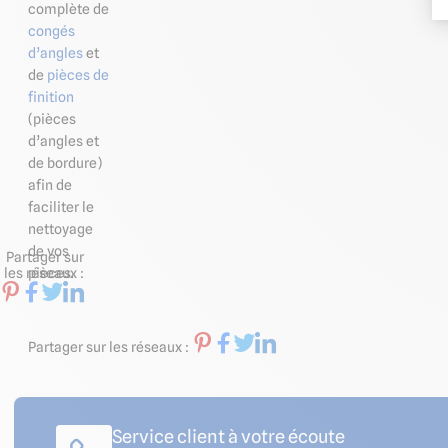
complète de
congés
d’angles
et
de
pièces de
finition
(pièces
d’angles et
de bordure)
afin de
faciliter le
nettoyage
de vos
Partager sur
les réseaux :
pièces.
Partager sur les réseaux :
Service client à votre écoute