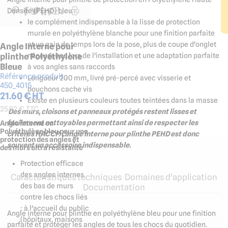
Densité (PEHD) bleu :
le complément indispensable à la lisse de protection
murale en polyéthylène blanche pour une finition parfaite
et un gain de temps lors de la pose, plus de coupe d'onglet
Angle Interne pour
nécessaires lors de l'installation et une adaptation parfaite
plinthe Polyéthylène
Bleue
à vos angles sans raccords
Référence produit :
Longueur 200 mm, livré pré-percé avec visserie et
450_4015
bouchons cache vis
21.60
€ HT
Existe en plusieurs couleurs toutes teintées dans la masse
25.92
€ TTC
Des murs, cloisons et panneaux protégés restent lisses et
facilement nettoyables permettant ainsi de respecter les
Angle interne en
Polyéthylène bleu pour une
critères HACCP. L'angle Interne pour plinthe PEHD est donc
protection des angles et
souvent un accessoire indispensable.
des murs ultra résistante
Protection efficace
des angles internes
Caractéristiques techniques
Domaines d'application
des bas de murs
Documentation
contre les chocs liés
: à l'accueil du public
Angle interne pour plinthe en polyéthylène bleu pour une finition
(hôpitaux, maisons
parfaite et protéger les angles de tous les chocs du quotidien.