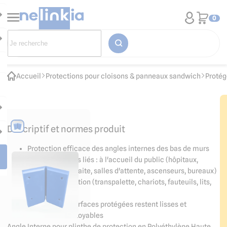
0
Accueil
Protections pour cloisons & panneaux sandwich
Protég
Descriptif et normes produit
Protection efficace des angles internes des bas de murs
contre les chocs liés : à l'accueil du public (hôpitaux,
maisons de retraite, salles d'attente, ascenseurs, bureaux)
et à la manutention (transpalette, chariots, fauteuils, lits,
dessertes...)
Hygiène : les surfaces protégées restent lisses et
facilement nettoyables
Angle Interne pour plinthe de protection en Polyéthylène Haute