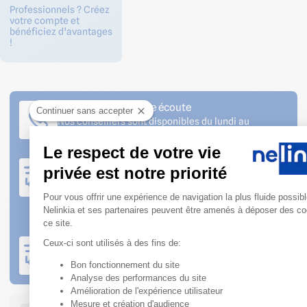
Professionnels ? Créez
votre compte et
bénéficiez d’avantages
!
Service client à votre écoute
Continuer sans accepter
Nos conseillers sont disponibles du lundi au
vendredi de 08h30 à 12h et de 13h30 à 18h
Le respect de votre vie
Expédition rapide
privée est notre priorité
Produits en stock : commande expédiée sous 2 jours
Plateforme de Gestion du Consen
ouvrés
Pour vous offrir une expérience de navigation la plus fluide possibl
Commande sur production : se référer au bon de
Nelinkia et ses partenaires peuvent être amenés à déposer des co
commande
ce site.
Livraison sur votre chantier
Ceux-ci sont utilisés à des fins de:
Livraison avec prise de rendez-vous
Bon fonctionnement du site
Axeptio consent
Analyse des performances du site
Amélioration de l'expérience utilisateur
Mesure et création d'audience