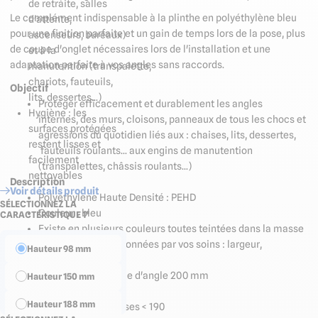
de retraite, salles
Le complément indispensable à la plinthe en polyéthylène bleu
d'attente,
pour une finition parfaite et un gain de temps lors de la pose, plus
ascenseurs, bureaux)
de coupe d'onglet nécessaires lors de l'installation et une
et à la
adaptation parfaite à vos angles sans raccords.
manutention (transpalette,
chariots, fauteuils,
Objectif
lits, dessertes...)
Protéger efficacement et durablement les angles
Hygiène : les
internes, des murs, cloisons, panneaux de tous les chocs et
surfaces protégées
agressions du quotidien liés aux : chaises, lits, dessertes,
restent lisses et
fauteuils roulants... aux engins de manutention
facilement
(transpalettes, châssis roulants...)
nettoyables
Description
Voir détails produit
Polyéthylène Haute Densité : PEHD
SÉLECTIONNEZ LA
Couleur : bleu
CARACTÉRISTIQUE 1*
Existe en plusieurs couleurs toutes teintées dans la masse
Dimensions sélectionnées par vos soins : largeur,
Hauteur 98 mm
épaisseur
Longueur de la pièce d'angle 200 mm
Hauteur 150 mm
Angle livré pré-percé :
Hauteur 188 mm
2 perçages pour lisses < 190