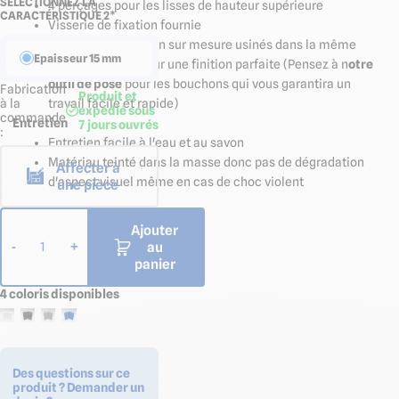
SÉLECTIONNEZ LA
4 perçages pour les lisses de hauteur supérieure
CARACTÉRISTIQUE 2*
Hauteur 239 mm
Visserie de fixation fournie
Bouchons de finition sur mesure usinés dans la même
Hauteur 300 mm
Epaisseur 15 mm
matière fournis pour une finition parfaite (Pensez à n
otre
outil de pose
pour les bouchons qui vous garantira un
Fabrication
Produit et
à la
travail facile et rapide)
expédié sous
commande
Entretien
7 jours ouvrés
:
Entretien facile à l'eau et au savon
Matériau teinté dans la masse donc pas de dégradation
Affecter à
d'aspect visuel même en cas de choc violent
une pièce
Ajouter
au
-
+
1
panier
4 coloris disponibles
Des questions sur ce
produit ? Demander un