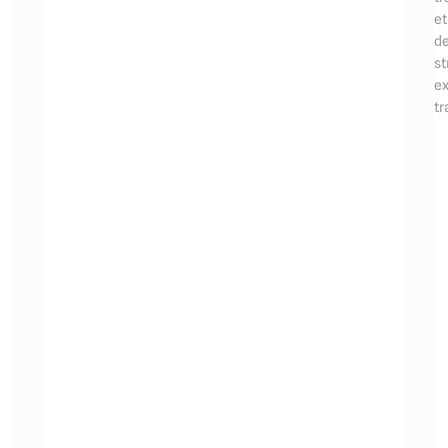
et
d
st
ex
tr