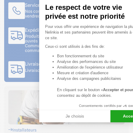
Service client à votre écoute
Le respect de votre vie
Nos conseillers sont disponibles du lundi au
privée est notre priorité
vendredi de 08h30 à 12h et de 13h30 à 18h
Plateforme de Gestion du
Pour vous offrir une expérience de navigation la plu
Expédition rapide
Nelinkia et ses partenaires peuvent être amenés à
Produits en stock : commande expédiée sous 2 jours
ce site.
ouvrés
Commande sur production : se référer au bon de
Ceux-ci sont utilisés à des fins de:
commande
Bon fonctionnement du site
Axeptio consent
Analyse des performances du site
Livraison sur votre chantier
Amélioration de l'expérience utilisateur
Livraison avec prise de rendez-vous
Mesure et création d'audience
Analyse des campagnes publicitaires
En cliquant sur le bouton «
Accepter et pou
consentez au dépôt de cookies.
Consentements certifiés par
Je choisis
Acce
Installateurs