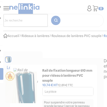
0
Accueil
Rideaux à lanières
Rouleaux de lanières PVC souple
R
D
e
Les
Rail de fixation longueur 610 mm
n
accessoires
pour rideau à lanières PVC
p
indispensables
souple
10.74
€ HT
12.89
€ TTC
La pièce
Pour suspendre votre panneau
grande largeur (percer le panneau