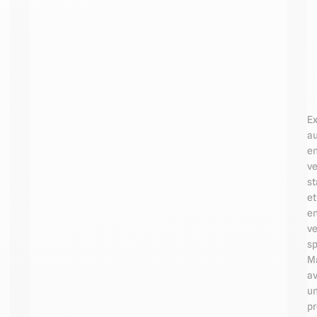
Ex
au
e
ve
s
et
e
ve
sp
M
a
u
pr