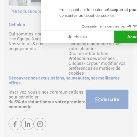
En cliquant sur le bouton «
Accepter et pou
Grands Groupes
consentez au dépôt de cookies.
Nelinkia
Aide & Services
Consentements certifiés par
Qui sommes-nous
FAQ
Je choisis
Acce
Une équipe à votre écoute
Conditions générales de vente
Nos valeurs & nos
Livraison à domicile ou sur
engagements
votre chantier
Droit de rétractation
Protection des données
Cliquez-ici pour modifier vos
préférences en matière de
cookies
Découvrez nos actus, salons, nouveautés, nos meilleures
offres...
Inscrivez-vous à nos communications
pour bénéficier
S'inscrire
de
5% de réduction sur votre première
commande