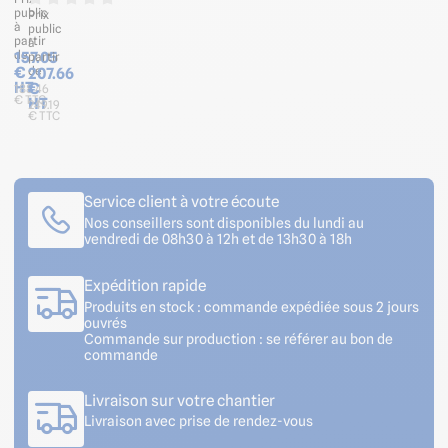
public
Prix
à
public
partir
à
de
157.05
partir
€
de
207.66
HT
€
188.46
€ TTC
HT
249.19
€ TTC
Service client à votre écoute
Nos conseillers sont disponibles du lundi au
vendredi de 08h30 à 12h et de 13h30 à 18h
Expédition rapide
Produits en stock : commande expédiée sous 2 jours
ouvrés
Commande sur production : se référer au bon de
commande
Livraison sur votre chantier
Livraison avec prise de rendez-vous