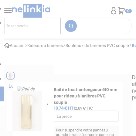
0
Accueil
Rideaux à lanières
Rouleaux de lanières PVC souple
R
D
e
Les
Rail de fixation longueur 610 mm
n
accessoires
pour rideau à lanières PVC
p
indispensables
souple
10.74
€ HT
12.89
€ TTC
La pièce
Pour suspendre votre panneau
grande largeur (percer le panneau