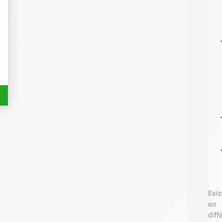
Exis
en
diff