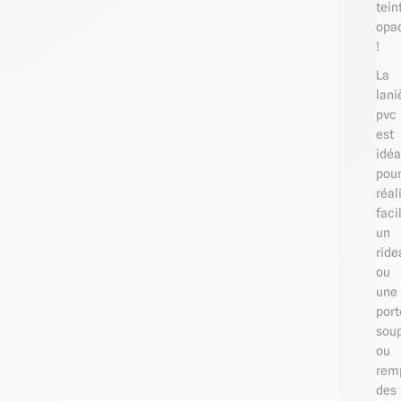
tein
opa
!
La
lani
pvc
est
idéa
pou
réal
fac
un
ride
ou
une
port
sou
ou
rem
des