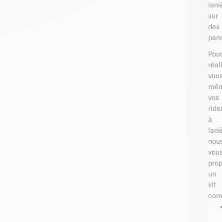
lani
sur
des
pann
Pou
réal
vou
mê
vos
ride
à
lani
nou
vou
pro
un
kit
com