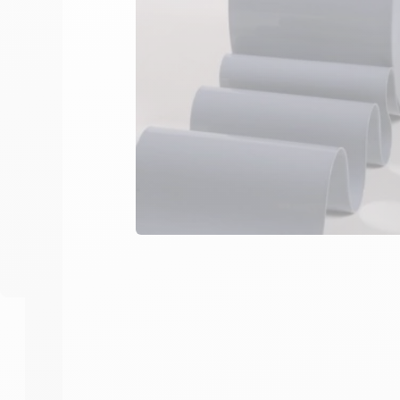
Pour rideau à trafic modéré 
-
+
1