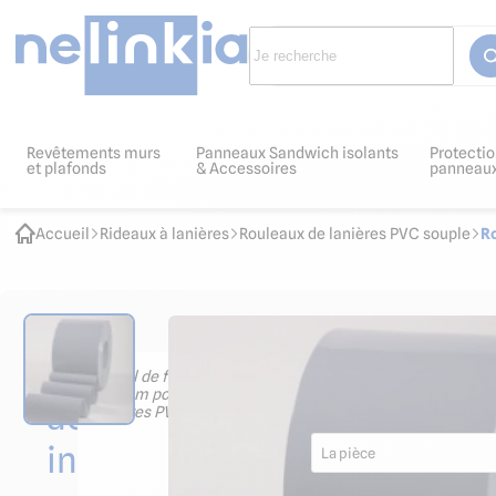
Revêtements murs
Panneaux Sandwich isolants
Protectio
et plafonds
& Accessoires
panneau
Accueil
Rideaux à lanières
Rouleaux de lanières PVC souple
R
Les
Rail de fixation longueur 
PVC souple
accessoires
10.74
€ HT
12.89
€ TTC
indispensables
La pièce