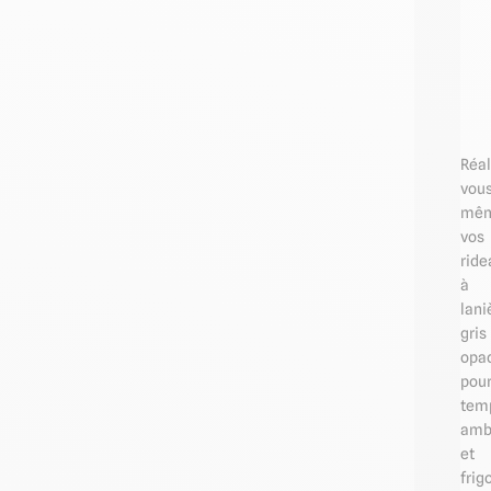
Réal
vou
mê
vos
ride
à
lani
gris
opa
pou
tem
amb
et
frig