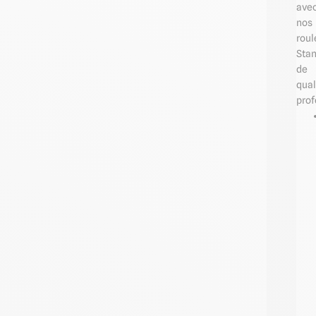
ave
nos
roul
Sta
de
qual
prof