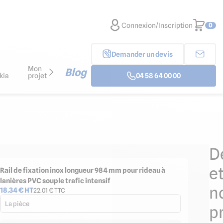
Connexion/Inscription
0
Demander un devis
Mon
Blog
kia
projet
04 58 64 00 00
D
e
Rail de fixation inox longueur 984 mm pour rideau à
lanières PVC souple trafic intensif
n
18.34
€ HT
22.01
€ TTC
La pièce
p