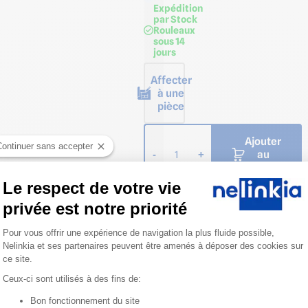
Expédition
par Stock
Rouleaux
sous 14
jours
Affecter
à une
pièce
Ajouter
Continuer sans accepter
au
-
+
1
panier
Le respect de votre vie
privée est notre priorité
Plateforme de Gestion du Consentemen
Pour vous offrir une expérience de navigation la plus fluide possible,
Nelinkia et ses partenaires peuvent être amenés à déposer des cookies sur
ce site.
Ceux-ci sont utilisés à des fins de:
Bon fonctionnement du site