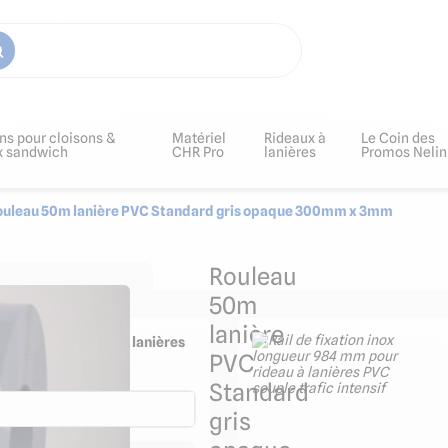
ns pour cloisons &
Matériel
Rideaux à
Le Coin des
x sandwich
CHR Pro
lanières
Promos Nelin
ouleau 50m lanière PVC Standard gris opaque 300mm x 3mm
Rouleau
50m
lanière
610 mm pour rideau à lanières
PVC
Standard
gris