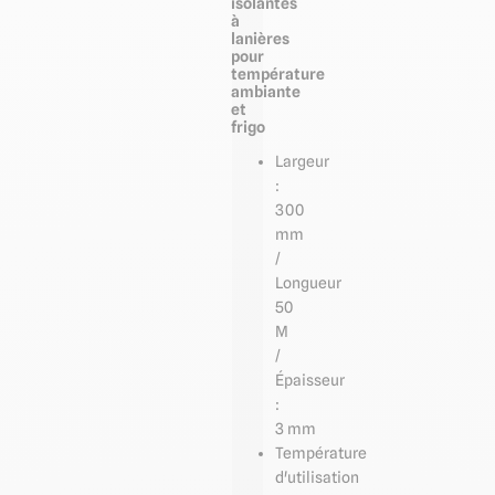
isolantes
à
lanières
pour
température
ambiante
et
frigo
Largeur
:
300
mm
/
Longueur
50
M
/
Épaisseur
:
3 mm
Température
d'utilisation