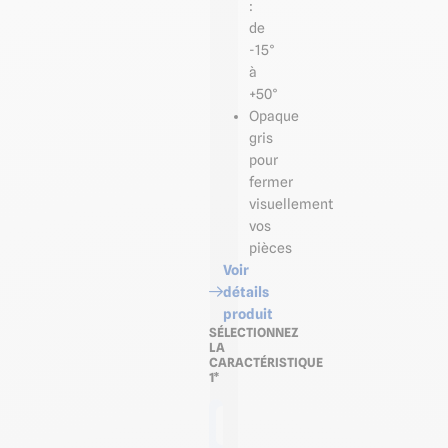
:
de
-15°
à
+50°
Opaque
gris
pour
fermer
visuellement
vos
pièces
Voir
détails
produit
SÉLECTIONNEZ
LA
CARACTÉRISTIQUE
1*
Unité