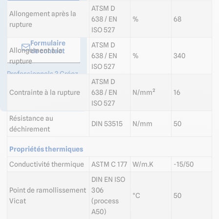
ATSM D
04 58 64 00
Allongement après la
638 / EN
%
68
00
rupture
ISO 527
Formulaire
ATSM D
Allongement à la
de contact
638 / EN
%
340
rupture
ISO 527
Professionnels ? Créez
votre compte et
ATSM D
bénéficiez d’avantages
Contrainte à la rupture
638 / EN
N/mm²
16
!
ISO 527
Résistance au
DIN 53515
N/mm
50
déchirement
Propriétés thermiques
Conductivité thermique
ASTM C 177
W/m.K
-15/50
DIN EN ISO
Point de ramollissement
306
°C
50
Vicat
(process
A50)