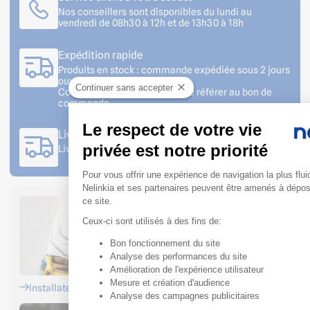
Nos conseillers sont disponibles du lundi au
vendredi de 08h30 à 12h et de 13h30 à 18h
Expédition rapide
Produits en stock : commande expédiée sous 2 jours
ouvrés
Continuer sans accepter
Commande sur production : se référer au bon de
commande
Le respect de votre vie
Livraison sur votre chantier
privée est notre priorité
Livraison avec prise de rendez-vous
Plateforme de Gestion du C
Pour vous offrir une expérience de navigation la plus flui
Nelinkia et ses partenaires peuvent être amenés à dépo
ce site.
Ceux-ci sont utilisés à des fins de:
Bon fonctionnement du site
Axeptio consent
Analyse des performances du site
Amélioration de l'expérience utilisateur
Mesure et création d'audience
Installateurs
Analyse des campagnes publicitaires