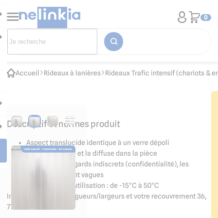
0
Accueil
Rideaux à lanières
Rideaux Trafic intensif (chariots & e
Descriptif et normes produit
Aspect translucide identique à un verre dépoli
Filtre la lumière et la diffuse dans la pièce
Préserve des regards indiscrets (confidentialité), les
formes vues sont vagues
Température d'utilisation : de -15°C à 50°C
Indiquez-nous vos longueurs/largeurs et votre recouvrement 36,
77 ou 100% !