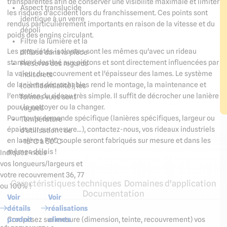
transparentes afin de conserver une visibilité maximale et limiter
Aspect translucide
les risques d'accident lors du franchissement. Ces points sont
identique à un verre
rendus particulièrement importants en raison de la vitesse et du
dépoli
poids des engins circulant.
Filtre la lumière et la
Les propriétés isolantes sont les mêmes qu'avec un rideau
diffuse dans la pièce
standard destiné aux piétons et sont directement influencées par
Préserve des regards
la valeur du recouvrement et l'épaisseur des lames. Le système
indiscrets
de lanières décrochables rend le montage, la maintenance et
(confidentialité), les
l'entretien du rideau très simple. Il suffit de décrocher une lanière
formes vues sont
pour la nettoyer ou la changer.
vagues
Pour toute demande spécifique (lanières spécifiques, largeur ou
Température
épaisseur sur mesure...), contactez-nous, vos rideaux industriels
d'utilisation : de
en lanières PVC souple seront fabriqués sur mesure et dans les
-15°C à 50°C
mêmes délais !
Indiquez-nous
vos longueurs/largeurs et
votre recouvrement 36, 77
Caractéristiques techniques
Domaines d'application
ou 100% !
Documentation
Voir
Voir
détails
réalisations
produit
clients
Composez sur mesure (dimension, teinte, recouvrement) vos