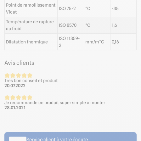
Point de ramollissement
ISO 75-2
°C
-35
Vicat
Température de rupture
ISO 8570
°C
1,6
au froid
ISO 11359-
Dilatation thermique
mm/m°C
0,16
2
Avis clients
Très bon conseil et produit
20.07.2022
Je recommande ce produit super simple a monter
28.01.2021
Service client à votre écoute