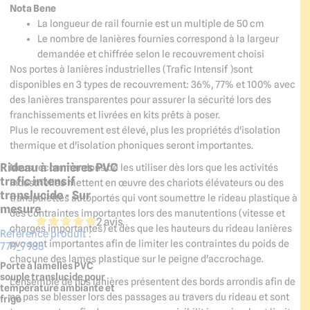
Nota Bene
La longueur de rail fournie est un multiple de 50 cm
Le nombre de lanières fournies correspond à la largeur
demandée et chiffrée selon le recouvrement choisi
Nos portes à lanières industrielles (Trafic Intensif )sont
disponibles en 3 types de recouvrement: 36%, 77% et 100% avec
des lanières transparentes pour assurer la sécurité lors des
franchissements et livrées en kits prêts à poser.
Plus le recouvrement est élevé, plus les propriétés d'isolation
thermique et d'isolation phoniques seront importantes.
Rideau à lanières PVC
Nous recommandons de les utiliser dès lors que les activités
trafic intensif
industrielles mettent en œuvre des chariots élévateurs ou des
translucide - Sur
transpalettes autoportés qui vont soumettre le rideau plastique à
mesure
des contraintes importantes lors des manutentions (vitesse et
2 avis
charges importantes) et dès que les hauteurs du rideau lanières
Référence produit :
pvc sont importantes afin de limiter les contraintes du poids de
779_7983
chacune des lames plastique sur le peigne d'accrochage.
Porte à lamelles PVC
souple translucide pour
L'ensemble de nos lanières présentent des bords arrondis afin de
température ambiante et
ne pas se blesser lors des passages au travers du rideau et sont
frigo