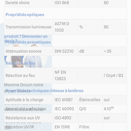
Dureté shore
ISO 868
80
Propriétés optiques
ASTM D
Transmission lumineuse
%
85
1003
Des questions sur ce
produit ? Demander un
devis ?
Propriétés acoustiques
Atténuation sonore
DIN 52210
dB
> 35
Réaction au feu
NF EN
Olivier Pisarski notre
Réaction au feu
/ Grp4 / B2
expert Industrie et
13823
Maxime Drouin notre
Propriétés techniques rideaux à lanières
expert Grands
Comptes /
Aptitude à la charge
IEC 61087
Éteincelles
oui
Collectivités sont à
Résistivité surfacique
IEC 60093
Q/0
4.10¹³
votre écoute du lundi
au vendredi de 8h30 à
Résistance aux UV
ISO 4892
oui
12h30 et de 13h30 à
Filtration UV/IR
EN 1598
Filtre
18h.