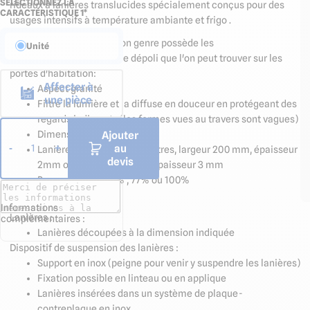
SÉLECTIONNEZ LA
rideaux à lanières translucides spécialement conçus pour des
CARACTÉRISTIQUE 1*
usages intensifs à température ambiante et frigo .
Cette lanière unique en son genre possède les
Unité
caractéristiques d'un verre dépoli que l'on peut trouver sur les
portes d'habitation:
Affecter à
Aspect granité
une pièce
Filtre la lumière et la diffuse en douceur en protégeant des
regards indiscrets (les formes vues au travers sont vagues)
Dimensions sur mesure
Ajouter
au
-
+
1
Lanières décrochables neutres, largeur 200 mm, épaisseur
devis
2mm ou largeur 300 mm, épaisseur 3 mm
Recouvrement 36% , 77% ou 100%
Composition
Informations
Lanières :
complémentaires :
Lanières découpées à la dimension indiquée
Dispositif de suspension des lanières :
Support en inox (peigne pour venir y suspendre les lanières)
Fixation possible en linteau ou en applique
Lanières insérées dans un système de plaque-
contreplaque en inox