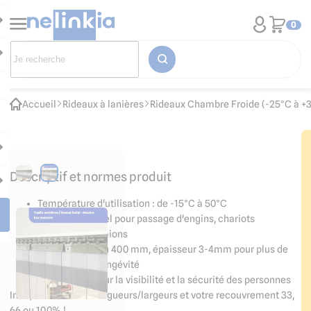
0
Accueil
Rideaux à lanières
Rideaux Chambre Froide (-25°C à +
Descriptif et normes produit
Température d'utilisation : de -15°C à 50°C
Rideau industriel pour passage d'engins, chariots
élévateurs, camions
Lanières 300 ou 400 mm, épaisseur 3-4mm pour plus de
résistance et longévité
Transparent pour la visibilité et la sécurité des personnes
Indiquez-nous vos longueurs/largeurs et votre recouvrement 33,
66 ou 100% !