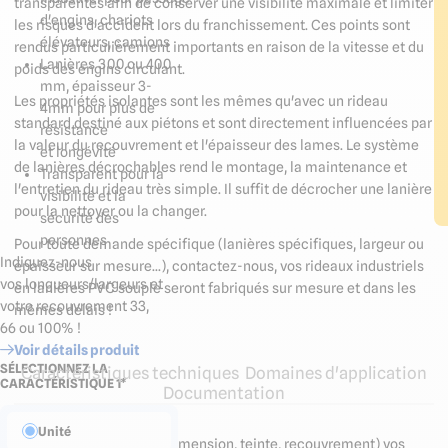
transparentes afin de conserver une visibilité maximale et limiter
d'engins, chariots
les risques d'accident lors du franchissement. Ces points sont
élévateurs, camions
rendus particulièrement importants en raison de la vitesse et du
Lanières 300 ou 400
poids des engins circulant.
mm, épaisseur 3-
Les propriétés isolantes sont les mêmes qu'avec un rideau
4mm pour plus de
standard destiné aux piétons et sont directement influencées par
résistance
la valeur du recouvrement et l'épaisseur des lames. Le système
et longévité
de lanières décrochables rend le montage, la maintenance et
Transparent pour la
l'entretien du rideau très simple. Il suffit de décrocher une lanière
visibilité et la
pour la nettoyer ou la changer.
sécurité des
personnes
Pour toute demande spécifique (lanières spécifiques, largeur ou
Indiquez-nous
épaisseur sur mesure...), contactez-nous, vos rideaux industriels
vos longueurs/largeurs et
en lanières PVC souple seront fabriqués sur mesure et dans les
votre recouvrement 33,
mêmes délais !
66 ou 100% !
Voir détails produit
SÉLECTIONNEZ LA
Caractéristiques techniques
Domaines d'application
CARACTÉRISTIQUE 1*
Documentation
Unité
Composez sur mesure (dimension, teinte, recouvrement) vos