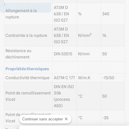
!
ATSM D
Allongement à la
638 / EN
%
340
rupture
ISO 527
ATSM D
Contrainte à la rupture
638 / EN
N/mm²
16
ISO 527
Résistance au
DIN 53515
N/mm
50
déchirement
Propriétés thermiques
Conductivité thermique
ASTM C 177
W/m.K
-15/50
DIN EN ISO
Point de ramollissement
306
°C
50
Vicat
(process
A50)
Point de ramollissement
ISO 75-2
°C
-35
Continuer sans accepter
Vicat