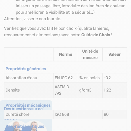
laisser un passage libre, introduire des lanières de couleur
pour améliorer la visibilité et la sécurité...)
Attention, visserie non fournie.
Vérifiez que vous avez fait le bon choix (qualité lanières,
recouvrement et dimensions) avec notre
Guide de Choix
!
Unité de
Norme
Valeur
mesure
Propriétés générales
Absorption d'eau
EN ISO 62
% en poids
-0,2
ASTM D
Densité
g/cm3
1,22
792
Propriétés mécaniques
Des questions sur ce
produit ? Demander un
Dureté shore
ISO 868
80
devis ?
Propriétés optiques