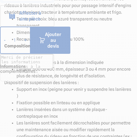
rideaux à lanières industriels pour pour passage intensif d'engins
chariots, camions, tracteur
à température ambiante et frigo.
Affecter à
une pièce
Teinte au choix: bleu azuré transparent ou neutre
transparent
Dimensions sur mesure
Ajouter
Recouvrement 33% , 66% ou 100%
au
-
+
1
devis
Composition
Lanières :
Lanières découpées à la dimension indiquée
Informations
Largeur 300 ou 400 mm, épaisseur 3 ou 4 mm pour encore
complémentaires :
plus de résistance, de longévité et d'isolation.
Dispositif de suspension des lanières :
Support en inox (peigne pour venir y suspendre les lanières
)
Fixation possible en linteau ou en applique
Lanières insérées dans un système de plaque-
contreplaque en inox
Les lanières sont facilement décrochables pour permettre
une maintenance aisée ou modifier rapidement la
configuration du rideau en fonction de vos contraintes (ex :