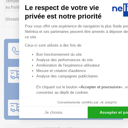
Température de rupture
ISO 8570
°C
1,6
Le respect de votre vie
au froid
privée est notre priorité
ISO 11359-
Dilatation thermique
mm/m°C
0,16
2
Plateforme de Gestion du Cons
Pour vous offrir une expérience de navigation la plus fluide po
Nelinkia et ses partenaires peuvent être amenés à déposer de
ce site.
Service client à votre écoute
Ceux-ci sont utilisés à des fins de:
Nos conseillers sont disponibles du lundi au
Bon fonctionnement du site
vendredi de 08h30 à 12h et de 13h30 à 18h
Axeptio consent
Analyse des performances du site
Amélioration de l'expérience utilisateur
Expédition rapide
Mesure et création d'audience
Produits en stock : commande expédiée sous 2 jours
Analyse des campagnes publicitaires
ouvrés
Commande sur production : se référer au bon de
En cliquant sur le bouton «
Accepter et poursuivre
», v
commande
consentez au dépôt de cookies.
Livraison sur votre chantier
Consentements certifiés par
Livraison avec prise de rendez-vous
Je choisis
Accepter et p