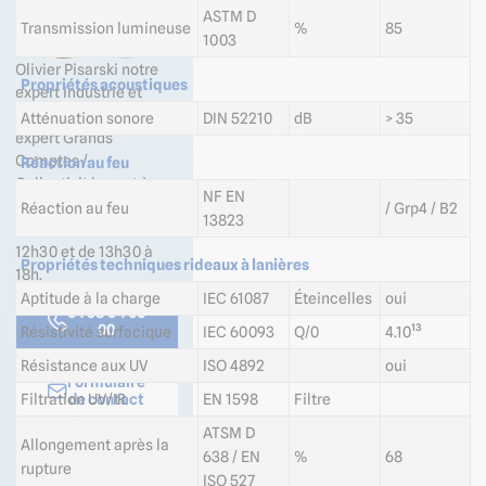
ASTM D
Transmission lumineuse
%
85
1003
Olivier Pisarski notre
Propriétés acoustiques
expert Industrie et
Maxime Drouin notre
Atténuation sonore
DIN 52210
dB
> 35
expert Grands
Comptes /
Réaction au feu
Collectivités sont à
NF EN
votre écoute du lundi
Réaction au feu
/ Grp4 / B2
13823
au vendredi de 8h30 à
12h30 et de 13h30 à
Propriétés techniques rideaux à lanières
18h.
Aptitude à la charge
IEC 61087
Éteincelles
oui
04 58 64 00
00
Résistivité surfacique
IEC 60093
Q/0
4.10¹³
Résistance aux UV
ISO 4892
oui
Formulaire
Filtration UV/IR
EN 1598
Filtre
de contact
ATSM D
Allongement après la
Professionnels ? Créez
638 / EN
%
68
votre compte et
rupture
ISO 527
bénéficiez d’avantages