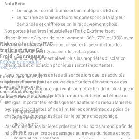
Nota Bene
La longueur de rail fournie est un multiple de 50 cm
Le nombre de lanières fournies correspond à la largeur
demandée et chiffrée selon le recouvrement choisi
Nos portes à lanières industrielles (Trafic Extrême )sont
disponibles en 3 types de recouvrement : 36%, 77% et 100% avec
Rideau à lanières PVC
des lanières transparentes pour assurer la sécurité lors des
trafic extrême Gd
franchissements et livrées en kits prêts à poser.
Froid - Sur mesure
Plus le recouvrement est élevé, plus les propriétés d'isolation
Référence produit :
thermique et d'isolation phoniques seront importantes.
734_7231
Nous recommandons de les utiliser dès lors que les activités
Porte à lamelles PVC
souples renforcée pour
industrielles mettent en œuvre des chariots élévateurs ou des
passage fréquent de
transpalettes autoportés qui vont soumettre le rideau plastique à
chariots et d'engins à
des contraintes importantes lors des manutentions (vitesse et
température ambiante et
frigo
charges importantes) et dès que les hauteurs du rideau lanières
pvc sont importantes afin de limiter les contraintes du poids de
Température
chacune des lames plastique sur le peigne d'accrochage.
d'utilisation : de
-15°C à 50°C
L'ensemble de nos lanières présentent des bords arrondis afin de
Rideau
ne pas se blesser lors des passages au travers du rideau et sont
industriel pour passage