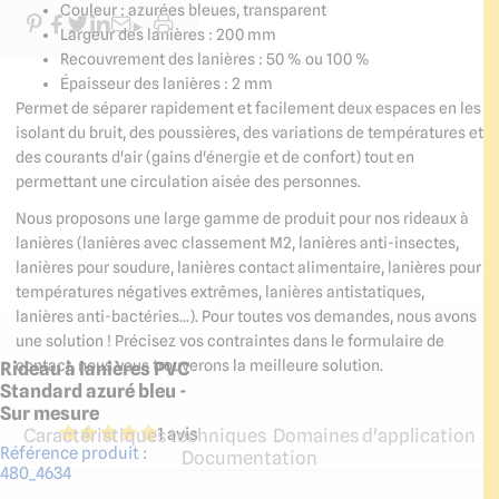
Couleur : azurées bleues, transparent
Largeur des lanières : 200 mm
Recouvrement des lanières : 50 % ou 100 %
Épaisseur des lanières : 2 mm
Permet de séparer rapidement et facilement deux espaces en les
isolant du bruit, des poussières, des variations de températures et
des courants d'air (gains d'énergie et de confort) tout en
permettant une circulation aisée des personnes.
Nous proposons une large gamme de produit pour nos rideaux à
lanières (lanières avec classement M2, lanières anti-insectes,
lanières pour soudure, lanières contact alimentaire, lanières pour
températures négatives extrêmes, lanières antistatiques,
lanières anti-bactéries...). Pour toutes vos demandes, nous avons
une solution ! Précisez vos contraintes dans le formulaire de
contact, nous vous trouverons la meilleure solution.
Rideau à lanières PVC
Standard azuré bleu -
Sur mesure
1 avis
Caractéristiques techniques
Domaines d'application
Référence produit :
Documentation
480_4634