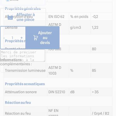
Propriétés générales
Affecter à
Absorption d'eau
EN ISO 62
% en poids
-0,2
une pièce
ASTM D
Densité
g/cm3
1,22
792
Ajouter
au
-
+
1
Propriétés mécaniques
devis
Dureté shore
ISO 868
80
Propriétés optiques
Informations
complémentaires :
ASTM D
Transmission lumineuse
%
85
1003
Propriétés acoustiques
Atténuation sonore
DIN 52210
dB
> 35
Réaction au feu
NF EN
Réaction au feu
/ Grp4 / B2