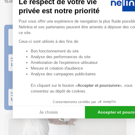
Le respect de votre vie
15.04.2020
privée est notre priorité
Plateforme de Gestion du Consen
Pour vous offrir une expérience de navigation la plus fluide possibl
Nelinkia et ses partenaires peuvent être amenés à déposer des co
Service client à votre écoute
ce site.
Nos conseillers sont disponibles du lundi au
Ceux-ci sont utilisés à des fins de:
vendredi de 08h30 à 12h et de 13h30 à 18h
Bon fonctionnement du site
Axeptio consent
Expédition rapide
Analyse des performances du site
Amélioration de l'expérience utilisateur
Produits en stock : commande expédiée sous 2 jours
ouvrés
Mesure et création d'audience
Commande sur production : se référer au bon de
Analyse des campagnes publicitaires
commande
En cliquant sur le bouton «
Accepter et poursuivre
», vous
Livraison sur votre chantier
consentez au dépôt de cookies.
Livraison avec prise de rendez-vous
Consentements certifiés par
Je choisis
Accepter et pours