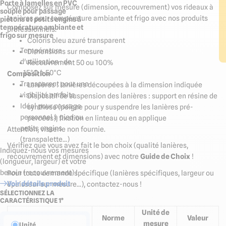
Porte à lamelles en PVC
Composez sur mesure (dimension, recouvrement) vos rideaux à
souple pour passage
lanières pour température ambiante et frigo avec nos produits
piétons et petits engins à
température ambiante et
professionnels.
frigo sur mesure
Coloris bleu azuré transparent
Température
Dimensions sur mesure
d'utilisation : de
Recouvrement 50 ou 100%
-15°C à 50°C
Composition
Transparent pour une
Lanières :
l
anières découpées à la dimension indiquée
visibilité parfaite
Dispositif de suspension des lanières :
s
upport en résine de
Idéal pour passage
synthèse (peigne pour y suspendre les lanières pré-
personnel à pied ou
percées)
, f
ixation en linteau ou en applique
petits engins
Attention, visserie non fournie.
(transpalette...)
Vérifiez que vous avez fait le bon choix (qualité lanières,
Indiquez-nous vos mesures
recouvrement et dimensions) avec notre
Guide de Choix
!
(longueur, largeur) et votre
besoin (recouvrement) !
Pour toute demande spécifique (lanières spécifiques, largeur ou
Voir détails produit
épaisseur sur mesure...), contactez-nous !
SÉLECTIONNEZ LA
CARACTÉRISTIQUE 1*
Unité de
Norme
Valeur
mesure
Unité