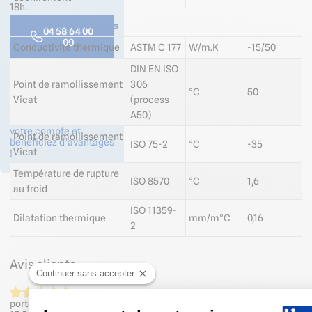
18h.
Propriétés thermiques
04 58 64 00
00
Conductivité thermique
ASTM C 177
W/m.K
-15/50
DIN EN ISO
Formulaire
Point de ramollissement
306
de contact
°C
50
Vicat
(process
A50)
Professionnels ? Créez
votre compte et
Point de ramollissement
bénéficiez d’avantages
ISO 75-2
°C
-35
Vicat
!
Température de rupture
ISO 8570
°C
1,6
au froid
ISO 11359-
Dilatation thermique
mm/m°C
0,16
2
Avis clients
Continuer sans accepter
porte de preau en attente d'une porte