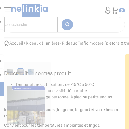
0
Accueil
Rideaux à lanières
Rideaux Trafic modéré (piétons & tr
Descriptif et normes produit
Température d'utilisation : de -15°C à 50°C
Transparent pour une visibilité parfaite
Idéal pour passage personnel à pied ou petits engins
(transpalette...)
Indiquez-nous vos mesures (longueur, largeur) et votre besoin
(recouvrement) !
Convient pour les températures ambiantes et frigos.