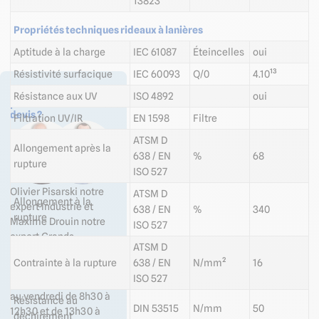
13823
Propriétés techniques rideaux à lanières
Aptitude à la charge
IEC 61087
Éteincelles
oui
Résistivité surfacique
IEC 60093
Q/0
4.10¹³
Des questions sur ce
Résistance aux UV
ISO 4892
oui
produit ? Demander un
devis ?
Filtration UV/IR
EN 1598
Filtre
ATSM D
Allongement après la
638 / EN
%
68
rupture
ISO 527
Olivier Pisarski notre
ATSM D
Allongement à la
expert Industrie et
638 / EN
%
340
rupture
Maxime Drouin notre
ISO 527
expert Grands
ATSM D
Comptes /
Contrainte à la rupture
638 / EN
N/mm²
16
Collectivités sont à
ISO 527
votre écoute du lundi
au vendredi de 8h30 à
Résistance au
DIN 53515
N/mm
50
12h30 et de 13h30 à
déchirement