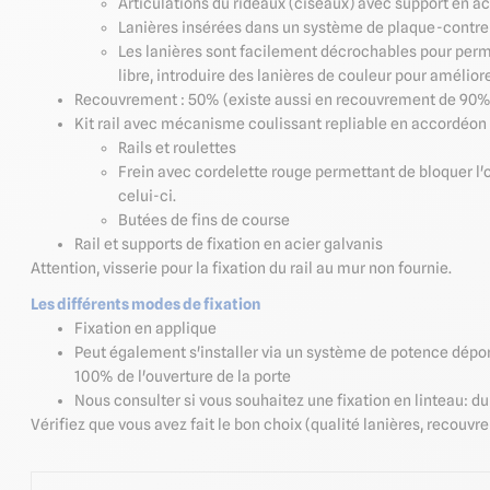
Articulations du rideaux (ciseaux) avec support en ac
Lanières insérées dans un système de plaque-contre
Les lanières sont facilement décrochables pour perme
libre, introduire des lanières de couleur pour améliorer 
Recouvrement : 50% (existe aussi en recouvrement de 90% 
Kit rail avec mécanisme coulissant repliable en accordéon
Rails et roulettes
Frein avec cordelette rouge permettant de bloquer l'
celui-ci.
Butées de fins de course
Rail et supports de fixation en acier galvanis
Attention, visserie pour la fixation du rail au mur non fournie.
Les différents modes de fixation
Fixation en applique
Peut également s'installer via un système de potence dépo
100% de l'ouverture de la porte
Nous consulter si vous souhaitez une fixation en linteau: 
Vérifiez que vous avez fait le bon choix (qualité lanières, recou