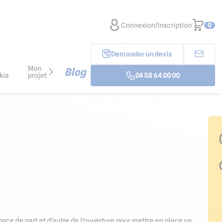
Connexion/Inscription
0
Demander un devis
Mon
Blog
kia
projet
04 58 64 00 00
pace de part et d'autre de l'ouverture pour mettre en place un