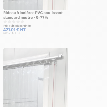
Rideau à lanières PVC coulissant
standard neutre - R=77%
Prix public à partir de
421.01 € HT
505.21 € TTC