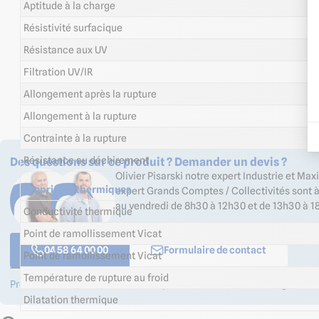
Aptitude à la charge
Résistivité surfacique
Résistance aux UV
Filtration UV/IR
Allongement après la rupture
Allongement à la rupture
Contrainte à la rupture
Des questions sur ce produit ? Demander un devis ?
Résistance au déchirement
Olivier Pisarski notre expert Industrie et Ma
Propriétés thermiques
expert Grands Comptes / Collectivités sont à
au vendredi de 8h30 à 12h30 et de 13h30 à 18
Conductivité thermique
Point de ramollissement Vicat
04 58 64 00 00
Formulaire de contact
Point de ramollissement Vicat
Température de rupture au froid
Professionnels ? Créez votre compte et bénéficiez d’avantages !
Dilatation thermique