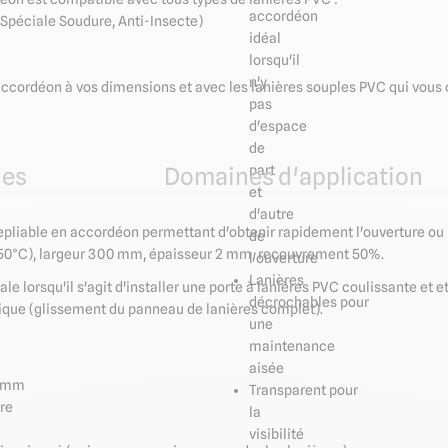
accordéon
, Spéciale Soudure, Anti-Insecte)
idéal
lorsqu'il
n'y
ccordéon à vos dimensions et avec les lanières souples PVC qui vous c
pas
d'espace
de
part
ues
Domaines d'application
et
d'autre
epliable en accordéon permettant d'obtenir rapidement l'ouverture ou
de
+50°C), largeur 300 mm, épaisseur 2 mm, recouvrement 50%.
l'ouverture
Lanières
le lorsqu'il s'agit
d'installer une porte à lanières PVC coulissante et et
décrochables pour
ique (glissement du panneau de lanières complet).
une
maintenance
aisée
2 mm
Transparent pour
re
la
visibilité