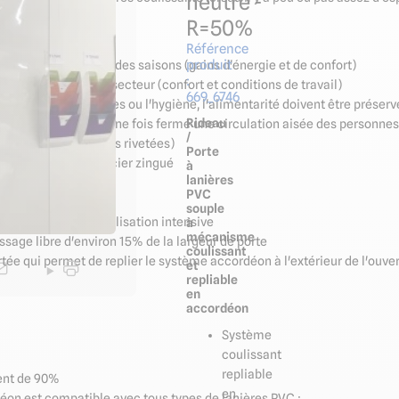
neutre -
R=50%
Référence
produit
nts d'air en fonction des saisons (gains d'énergie et de confort)
:
l'activité d'un autre secteur (confort et conditions de travail)
669_6746
es ateliers sensibles ou l'hygiène, l'alimentarité doivent être préser
Rideau
rmet de préserver une fois fermé une circulation aisée des personnes,
/
ques et contreplaques rivetées)
Porte
rts de fixation en acier zingué
à
lanières
aisée
PVC
eau
souple
évateurs) et une utilisation intensive
à
mécanisme
assage libre d'environ 15% de la largeur de porte
coulissant
ée qui permet de replier le système accordéon à l'extérieur de l'ouver
et
repliable
en
accordéon
Système
coulissant
repliable
ent de 90%
en
déon est compatible avec tous types de lanières PVC :