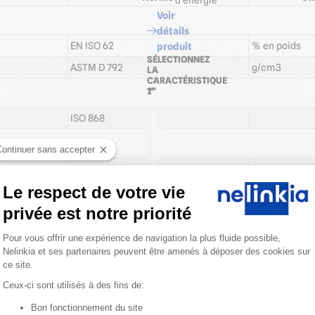
d'énergie
Voir
détails
EN ISO 62
% en poids
produit
SÉLECTIONNEZ
SÉLECTIONNEZ
ASTM D 792
g/cm3
LA
LA
CARACTÉRISTIQUE
CARACTÉRISTIQUE
1*
2*
ISO 868
Largeur
Hauteur
2000 à
2500
2200
mm
Continuer sans accepter
mm
ASTM D 1003
%
Hauteur
Largeur
3000
Le respect de votre vie
2500 à
mm
2700
privée est notre priorité
mm
DIN 52210
dB
Hauteur
Plateforme de Gestion du Consentemen
3500
Pour vous offrir une expérience de navigation la plus fluide possible,
Largeur
mm
Affecter
Nelinkia et ses partenaires peuvent être amenés à déposer des cookies sur
2900 à
à une
3100
ce site.
Hauteur
pièce
NF EN 13823
mm
4000
Ceux-ci sont utilisés à des fins de:
mm
Largeur
Ajouter
Bon fonctionnement du site
3300 à