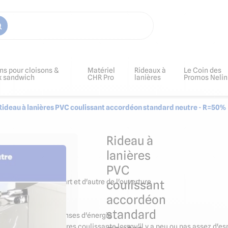
ns pour cloisons &
Matériel
Rideaux à
Le Coin des
x sandwich
CHR Pro
lanières
Promos Nelin
Rideau à lanières PVC coulissant accordéon standard neutre - R=50%
Rideau à
lanières
PVC
y pas d'espace de part et d'autre de l'ouverture
coulissant
accordéon
standard
 et maîtriser les dépenses d'énergie
ler une porte à lanières coulissante lorsqu'il y a peu ou pas assez d'es