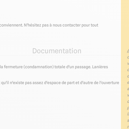
onviennent. N'hésitez pas à nous contacter pour tout
Documentation
A
c
v
 la fermeture (condamnation) totale d'un passage. Lanières
o
d
e
 qu'il n'existe pas assez d'espace de part et d'autre de l'ouverture
a
v
d
p
l
r