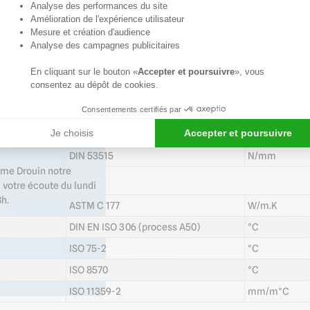
Axeptio consent
au
-
+
1
IEC 61087
Éteincelles
3500
Analyse des performances du site
mm
devis
Amélioration de l'expérience utilisateur
IEC 60093
Q/0
Mesure et création d'audience
Largeur
Analyse des campagnes publicitaires
ISO 4892
3800 à
Informations
4000
complémentaires
EN 1598
Filtre
En cliquant sur le bouton «
Accepter et poursuivre
», vous
mm
:
consentez au dépôt de cookies.
ATSM D 638 / EN ISO 527
%
Largeur
Consentements certifiés par
4200 à
ATSM D 638 / EN ISO 527
%
4400
mm
Je choisis
Accepter et poursuivre
ATSM D 638 / EN ISO 527
N/mm²
DIN 53515
N/mm
Largeur
4600 à
xime Drouin notre
4800
 votre écoute du lundi
mm
h.
ASTM C 177
W/m.K
Largeur
5100 à
DIN EN ISO 306 (process A50)
°C
5300
mm
ISO 75-2
°C
ISO 8570
°C
ISO 11359-2
mm/m°C