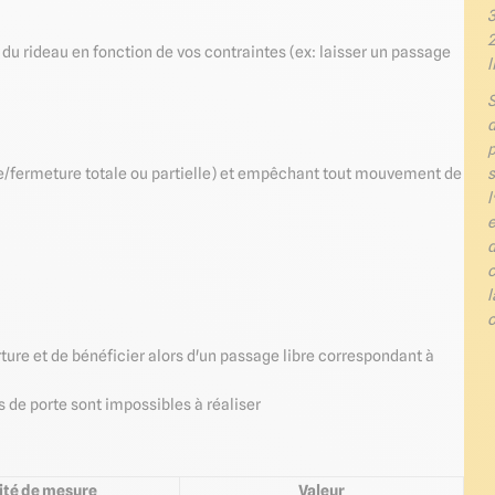
3
u rideau en fonction de vos contraintes (ex: laisser un passage
l
S
d
p
ure/fermeture totale ou partielle) et empêchant tout mouvement de
l
e
d
c
l
o
rture et de bénéficier alors d'un passage libre correspondant à
 de porte sont impossibles à réaliser
ité de mesure
Valeur