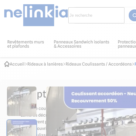
Revêtements murs
Panneaux Sandwich isolants
Protectio
et plafonds
& Accessoires
panneau
Accueil
Rideaux à lanières
Rideaux Coulissants / Accordéons
Descriptif et normes produit
Système coulissant repliable en accordéon idéal lorsqu'il n'
Lanières décrochables pour une maintenance aisée
Transparent pour la visibilité et la sécurité des personnes
Facile à ouvrir et à fermer pour protéger des courants d'air
Le système coulissant repliable en accordéon est idéal pour instal