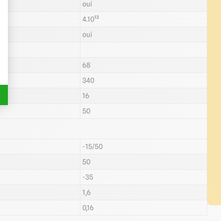
oui
4.10¹³
oui
68
340
16
50
-15/50
50
-35
1,6
0,16