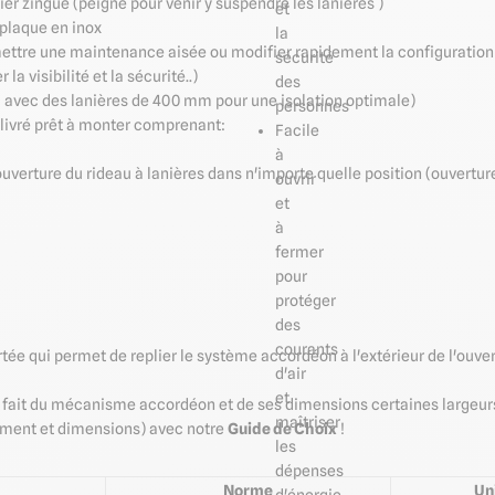
ier zingué (peigne pour venir y suspendre les lanières )
et
plaque en inox
la
ttre une maintenance aisée ou modifier rapidement la configuration d
sécurité
la visibilité et la sécurité..)
des
avec des lanières de 400 mm pour une isolation optimale)
personnes
 livré prêt à monter comprenant:
Facile
à
ouverture du rideau à lanières dans n'importe quelle position (ouvert
ouvrir
et
à
fermer
pour
protéger
des
courants
rtée qui permet de replier le système
accordéon à l'extérieur de l'ouve
d'air
et
du fait du mécanisme accordéon et de ses dimensions certaines largeurs
maîtriser
vrement et dimensions) avec notre
Guide de Choix
!
les
dépenses
Norme
Un