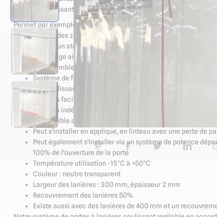
système coulissant-glissant par panneau complet classique.
Permet par exemple:
d'isoler des zones de travail du chaud ou du froid, des coura
d'isoler un atelier du bruit ou des poussières en fonction de 
le passage aisé d'engins de manutention ou de pièces dans d
Comme l'ensemble des portes et rideaux à lanières, le système pe
Système de fixation des lanières tout inox (Système de pla
Rail coulissant, mécanisme repliable en accordéon et suppo
Lanières facilement décrochables pour une maintenance 
Lanières indéchirables: un gage de longévité pour votre rid
Compatible avec le passage d'engins industriels (chariots él
Peut s'installer en applique, en linteau avec une perte de p
Peut également s'installer via un système de potence déport
100% de l'ouverture de la porte
Température utilisation -15°C à +50°C
Couleur : neutre transparent
Largeur des lanières : 300 mm, épaisseur 2 mm
Recouvrement des lanières 50%
Existe aussi avec des lanières de 400 mm et un recouvrem
Notre système de portes à lanières coulissant repliable en accor