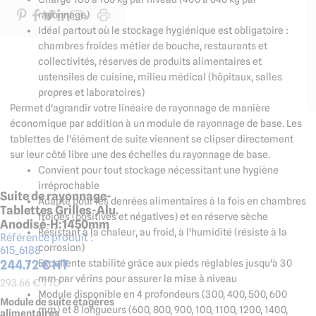
rayonnage)
Idéal partout où le stockage hygiénique est obligatoire :
chambres froides métier de bouche, restaurants et
collectivités, réserves de produits alimentaires et
ustensiles de cuisine, milieu médical (hôpitaux, salles
propres et laboratoires)
Permet d'agrandir votre linéaire de rayonnage de manière
économique par addition à un module de rayonnage de base. Les
tablettes de l'élément de suite viennent se clipser directement
sur leur côté libre une des échelles du rayonnage de base.
Convient pour tout stockage nécessitant une hygiène
irréprochable
Suite de rayonnage-
Adapté pour les denrées alimentaires à la fois en chambres
Tablettes Grilles-Alu.
froides (positives et négatives) et en réserve sèche
Anodisé-H:1450mm
Résistant à la chaleur, au froid, à l'humidité (résiste à la
Référence produit :
corrosion)
615_6188
244.72
€ HT
Excellente stabilité grâce aux pieds réglables jusqu'à 30
mm par vérins pour assurer la mise à niveau
293.66
€ TTC
Module disponible en 4 profondeurs (300, 400, 500, 600
Module de suite étagères
mm) et 8 longueurs (600, 800, 900, 100, 1100, 1200, 1400,
alimentaires