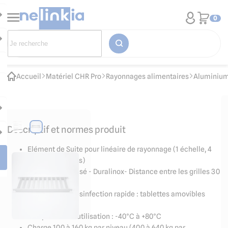
0
Accueil
Matériel CHR Pro
Rayonnages alimentaires
Aluminium
Descriptif et normes produit
Elément de Suite pour linéaire de rayonnage (1 échelle, 4
tablettes pleines)
luminium Anodisé - Duralinox- Distance entre les grilles 30
mm
Nettoyage et désinfection rapide : tablettes amovibles
sans outil
Température d'utilisation : -40°C à +80°C
Charge 100 à 160 kg par niveau (400 à 640 kg par