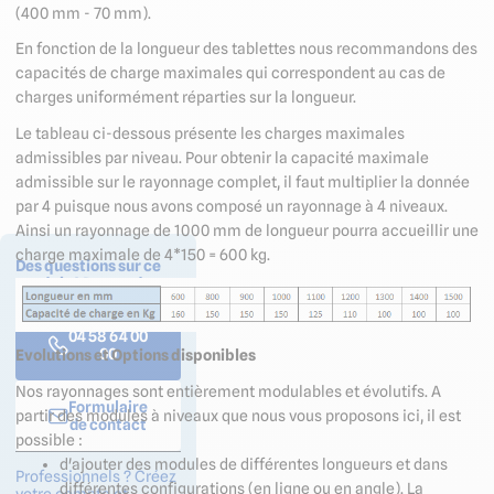
1300 mm
(400 mm - 70 mm).
En longueur de
En fonction de la longueur des tablettes nous recommandons des
1400 mm
capacités de charge maximales qui correspondent au cas de
charges uniformément réparties sur la longueur.
En longueur de
1500 mm
Le tableau ci-dessous présente les charges maximales
admissibles par niveau. Pour obtenir la capacité maximale
admissible sur le rayonnage complet, il faut multiplier la donnée
par 4 puisque nous avons composé un rayonnage à 4 niveaux.
Ainsi un rayonnage de 1000 mm de longueur pourra accueillir une
charge maximale de 4*150 = 600 kg.
Des questions sur ce
produit ? Demander un
devis ?
04 58 64 00
00
Evolutions et Options disponibles
Nos rayonnages sont entièrement modulables et évolutifs. A
Formulaire
partir des modules à niveaux que nous vous proposons ici, il est
de contact
possible :
d'ajouter des modules de différentes longueurs et dans
Professionnels ? Créez
différentes configurations (en ligne ou en angle). La