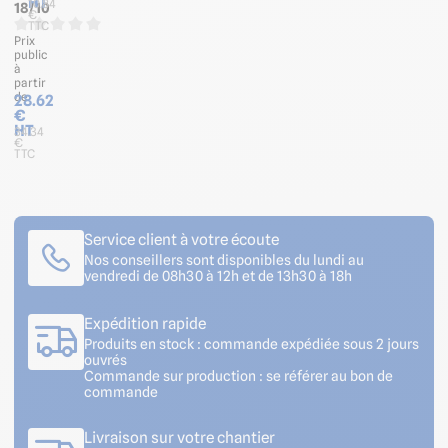
HT
10.84
18/10
€
TTC
Prix
public
à
partir
de
28.62
€
HT
34.34
€
TTC
Service client à votre écoute
Nos conseillers sont disponibles du lundi au
vendredi de 08h30 à 12h et de 13h30 à 18h
Expédition rapide
Produits en stock : commande expédiée sous 2 jours
ouvrés
Commande sur production : se référer au bon de
commande
Livraison sur votre chantier