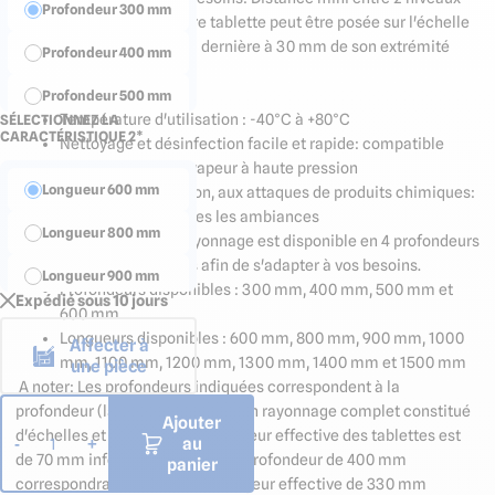
Profondeur 300 mm
160 mm (la première tablette peut être posée sur l'échelle
à 300 mm du sol, la dernière à 30 mm de son extrémité
Profondeur 400 mm
haute)
Données techniques
Profondeur 500 mm
Température d'utilisation : -40°C à +80°C
SÉLECTIONNEZ LA
CARACTÉRISTIQUE 2*
Profondeur 600 mm
Nettoyage et désinfection facile et rapide: compatible
avec le nettoyage vapeur à haute pression
Longueur 600 mm
Résiste à la corrosion, aux attaques de produits chimiques:
utilisable dans toutes les ambiances
Longueur 800 mm
Cette configuration de rayonnage est disponible en 4 profondeurs
et 9 longueurs différentes afin de s'adapter à vos besoins.
Longueur 900 mm
Profondeurs disponibles : 300 mm, 400 mm, 500 mm et
Expédié sous 10 jours
600 mm
Longueur 1000 mm
Longueurs disponibles : 600 mm, 800 mm, 900 mm, 1000
Affecter à
En longueur de 1100
mm, 1100 mm, 1200 mm, 1300 mm, 1400 mm et 1500 mm
une pièce
mm
A noter: Les profondeurs indiquées correspondent à la
profondeur (largeur) hors tout d'un rayonnage complet constitué
En longueur de
Ajouter
d'échelles et de tablettes. La largeur effective des tablettes est
1200 mm
au
-
+
1
de 70 mm inférieure, ainsi à une profondeur de 400 mm
panier
En longueur de
correspondra une tablette de largeur effective de 330 mm