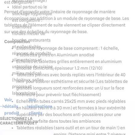
kg par rayonnage)
est obligatoire !
Idéal partout où le
Permet d'agrandir votre linéaire de rayonnage de manière
stockage hygiénique
économique par addition à un module de rayonnage de base. Les
est obligatoire :
tablettes de l'élément de suite viennent se clipser directement
chambres
sur une des échelles du rayonnage de base.
froides métier de
bouche, restaurants
Composition
et collectivités,
Ensemble rayonnage de base comprenant : 1 échelle,
réserves de produits
4 tablettes grilles en Aluminium anodisé
alimentaires et
Echelles et tablettes grilles entièrement en aluminium
ustensiles de cuisine,
anodisé 15microns, épaisseur 1.2 mm (12/10)
milieu médical
Tablettes pleines avec bords repliés vers l'intérieur de 40
(hôpitaux, salles
mm pour assurer esthétisme et sécurité (Les tablettes de
propres et
grandes longueurs sont renforcées avec un U sur la face
laboratoires)
inférieure pour prévenir tout fléchissement)
Voir
Voir
Echelles en tubes carrés 25x25 mm avec pieds réglables
détails
réalisations
en hauteur (vérin 0 à 30 mm) et fermées à leur extrémité
produit
clients
supérieure par des bouchons anti-poussières pour une
SÉLECTIONNEZ LA
hygiène parfaite dans toutes les ambiances
CARACTÉRISTIQUE 1*
Tablettes réglables (sans outil et en un tour de main !) en
hauteur selon vos besoins: Distance mini entre 2 niveaux