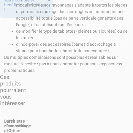
votre compte et
bénéficiez d’avantages
modularité de nos rayonnages s'adapte à toutes les pièces
!
et permet le stockage dans les angles en maintenant une
accessibilité totale (pas de barre verticale gênante dans
l'angle) et en utilisant tout l'espace
de modifier le type de tablettes (pleines ou ajourées) ou de
les mixer
d'incorporer des accessoires (barres d'accrochage à
viande pour boucherie, charcuterie par exemple)
De multiples combinaisons sont possibles et réalisables sur
mesure. N'hésitez pas à nous contacter pour nous exposer vos
problématiques.
Ces
produits
pourraient
vous
intéresser
Barre
Tablette
d'accrochage
amovible-
et
Grille-