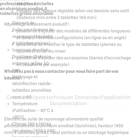
professionnelles à échelles
1500 mm)
en aluminium anodisé, 4
Hauteur des niveaux réglable selon vos besoins sans outil
tablettes grilles amovibles
(distance mini entre 2 tablettes 160 mm)
Elément de
Rayonnage entièrement évolutif !
Suite pour linéaire de
possibilité d'ajouter des modules de différentes longueurs
rayonnage (1 échelle,
et dans différentes configurations (en ligne ou en angle)
4 tablettes pleines)
possibilité de modifier le type de tablettes (pleines ou
luminium Anodisé -
ajourées) ou de les mixer
Duralinox- Distance
possibilité d'ajouter des accessoires (barres d'accrochage
entre les grilles 30
en boucherie par exemple)
mm
N'hésitez pas à nous contacter pour nous faire part de vos
Nettoyage et
besoins !
désinfection rapide :
tablettes amovibles
Caractéristiques techniques
Domaines d'application
sans outil
Documentation
Température
d'utilisation : -40°C à
+80°C
Elément de suite de rayonnage alimentaire qualité
Charge 100 à 160 kg
professionnelle aluminium anodisé (duralinox), hauteur 1450
par niveau (400 à 640
mm, 4 tablettes grilles: idéal partout ou un stockage hygiénique