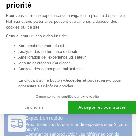
18h.
priorité
04 58 64 00
Plateforme de Gestion du Consentem
00
Pour vous offrir une expérience de navigation la plus fluide possible,
Nelinkia et ses partenaires peuvent être amenés à déposer des
cookies sur ce site.
Formulaire
de contact
Ceux-ci sont utilisés à des fins de:
Axeptio consent
Bon fonctionnement du site
Professionnels ? Créez
Analyse des performances du site
votre compte et
Amélioration de l'expérience utilisateur
bénéficiez d’avantages
Mesure et création d'audience
!
Analyse des campagnes publicitaires
En cliquant sur le bouton «
Accepter et poursuivre
», vous
consentez au dépôt de cookies.
Service client à votre écoute
Consentements certifiés par
Nos conseillers sont disponibles du lundi au
vendredi de 08h30 à 12h et de 13h30 à 18h
Je choisis
Accepter et poursuivre
Expédition rapide
Produits en stock : commande expédiée sous 2 jours
ouvrés
Commande sur production : se référer au bon de