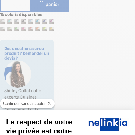
panier
16 coloris disponibles
Des questions sur ce
produit ? Demander un
devis ?
Shirley Collot notre
experte Cuisines
Professionnelles &
Continuer sans accepter
Agencement est à
votre écoute du lundi
Le respect de votre
au vendredi de 8h30 à
12h30 et de 13h30 à
vie privée est notre