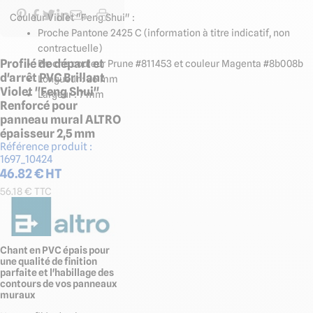
Couleur Violet "Feng Shui" :
Proche Pantone 2425 C (information à titre indicatif, non
contractuelle)
Profilé de départ et
Proche couleur Prune #811453 et couleur Magenta #8b008b
d'arrêt PVC Brillant
Longueur : 26 mm
Violet "Feng Shui"
Largeur : 7 mm
Renforcé pour
panneau mural ALTRO
épaisseur 2,5 mm
Référence produit :
1697_10424
46.82
€ HT
56.18
€ TTC
Chant en PVC épais pour
une qualité de finition
parfaite et l'habillage des
contours de vos panneaux
muraux