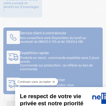
votre compte et
bénéficiez d’avantages
!
Service client à votre écoute
Nos conseillers sont disponibles du lundi au
vendredi de 08h30 à 12h et de 13h30 à 18h
Expédition rapide
Produits en stock : commande expédiée sous 2 jours
ouvrés
Commande sur production : se référer au bon de
commande
Livraison sur votre chantier
Continuer sans accepter
Livraison avec prise de rendez-vous
Le respect de votre vie
privée est notre priorité