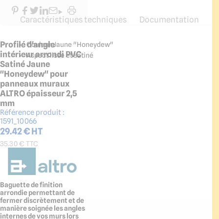
Caractéristiques techniques
Documentation
Profilé d'angle
Couleur Jaune "Honeydew"
intérieur arrondi PVC
Aspect lisse et satiné
Satiné Jaune
"Honeydew" pour
panneaux muraux
ALTRO épaisseur 2,5
mm
Référence produit :
1591_10066
29.42
€ HT
35.30
€ TTC
Baguette de finition
arrondie permettant de
fermer discrètement et de
manière soignée les angles
internes de vos murs lors