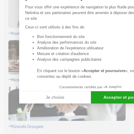
Plateforme de Gestion du Cons
Pour vous offrir une expérience de navigation la plus fluide pos
Nelinkia et ses partenaires peuvent être amenés à déposer de
ce site.
Ceux-ci sont utilisés à des fins de:
Installateurs
Bon fonctionnement du site
Axeptio consent
Analyse des performances du site
Amélioration de l'expérience utilisateur
Mesure et création d'audience
Analyse des campagnes publicitaires
En cliquant sur le bouton «
Accepter et poursuivre
», v
consentez au dépôt de cookies.
Restaurateurs
Consentements certifiés par
Je choisis
Accepter et po
Grands Groupes