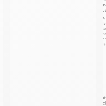
La
1
dé
A 
la
te
so
ch
le
A
c