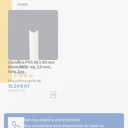
rivets
sur
parois
non
planes
Découpe
aisée
(prévoir
scie
à
Cornière PVC 40 x 40 mm
Blanc 9010 -ép, 2,5 mm,
lame
long, 3 m
PVC)
Prix public à partir de
15.24 € HT
18.29 € TTC
+1
Service client à votre écoute
Nos conseillers sont disponibles du lundi au