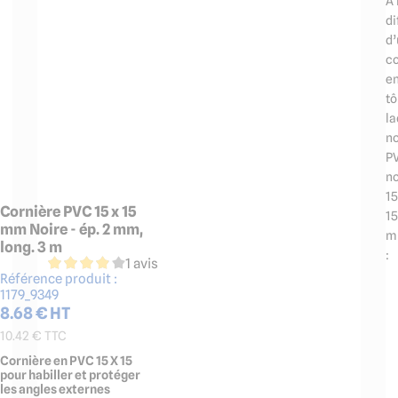
A 
di
d
co
e
tô
la
no
P
no
15
Cornière PVC 15 x 15
15
mm Noire - ép. 2 mm,
m
long. 3 m
:
1 avis
Référence produit :
1179_9349
8.68
€ HT
10.42
€ TTC
Cornière en PVC 15 X 15
pour habiller et protéger
les angles externes