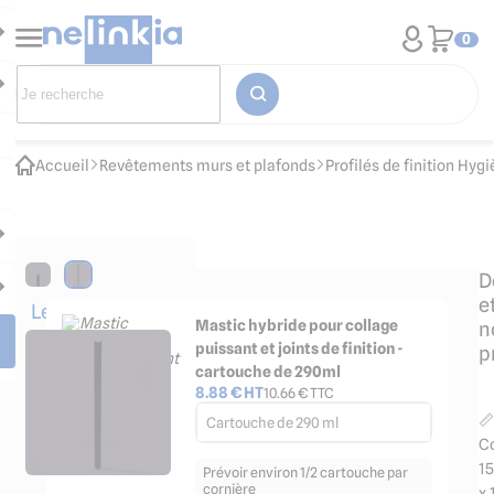
0
Accueil
Revêtements murs et plafonds
Profilés de finition Hyg
D
e
Les
Mastic hybride pour collage
n
accessoires
puissant et joints de finition -
p
indispensables
cartouche de 290ml
8.88
€ HT
10.66
€ TTC
📏
Cartouche de 290 ml
Co
15
Prévoir environ 1/2 cartouche par
cornière
x 