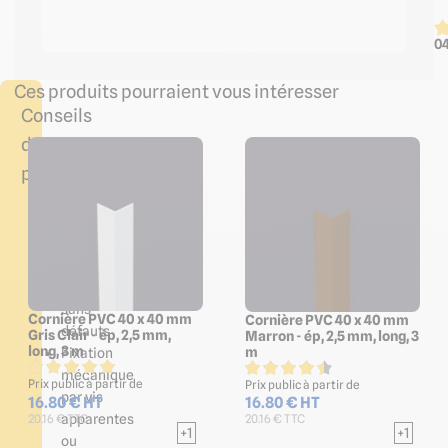
04
Ces produits pourraient vous intéresser
Conseils
de
pose
Collage
sur
des
parois
planes
sans
Cornière PVC 40 x 40 mm
Cornière PVC 40 x 40 mm
défauts
Gris Clair - ép, 2,5 mm,
Marron - ép, 2,5 mm, long, 3
long, 3 m
m
Fixation
mécanique
Prix public à partir de
Prix public à partir de
par vis
16.80 € HT
16.80 € HT
apparentes
20.16 € TTC
20.16 € TTC
+1
+1
ou