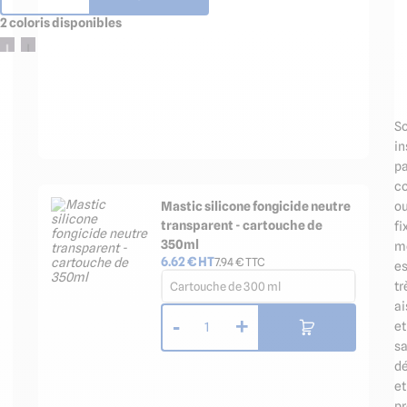
2 coloris disponibles
S
in
pa
co
Mastic silicone fongicide neutre
o
transparent - cartouche de
fi
350ml
m
6.62
€ HT
7.94
€ TTC
es
Cartouche de 300 ml
tr
ai
-
+
et
1
s
dé
et
pr