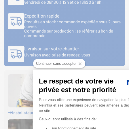
vendredi de 08h30 à 12h et de 13h30 à 18h
Expédition rapide
Produits en stock : commande expédiée sous 2 jours
ouvrés
Commande sur production : se référer au bon de
commande
Livraison sur votre chantier
Livraison avec prise de rendez-vous
Continuer sans accepter
Le respect de votre vie
privée est notre priorité
Plateforme de Gestion du 
Pour vous offrir une expérience de navigation la plus f
Nelinkia et ses partenaires peuvent être amenés à dé
ce site.
Installateurs
Ceux-ci sont utilisés à des fins de:
Bon fonctionnement du site