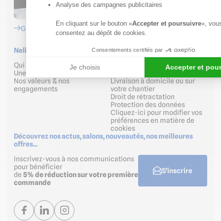
Analyse des campagnes publicitaires
En cliquant sur le bouton «
Accepter et poursuivre
», vou
Grands Groupes
consentez au dépôt de cookies.
Nelinkia
Aide & Services
Consentements certifiés par
Qui sommes-nous
FAQ
Je choisis
Accepter et pou
Une équipe à votre écoute
Conditions générales de vente
Nos valeurs & nos
Livraison à domicile ou sur
engagements
votre chantier
Droit de rétractation
Protection des données
Cliquez-ici pour modifier vos
préférences en matière de
cookies
Découvrez nos actus, salons, nouveautés, nos meilleures
offres...
Inscrivez-vous à nos communications
pour bénéficier
S'inscrire
de
5% de réduction sur votre première
commande