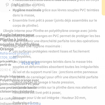
de la plinthe en PEHD,
Hygiène maximale
grâce aux lèvres souples PVC teintées
dans la masse,
Ensemble livré prêt à poser (joints déjà assemblés sur le
corps de plinthe).
L'Angle interne pour Plinthe en polyéthylène orange avec joints
Angle Interne pour
d'étanchéité souples oranges en PVC permet de protéger les bas
Plinthe à joints
de murs et d'obtenir une étanchéité parfaite lors des opérations
souples Polyéthylène
de lavage pour une hygiène maximale :
Orange
Les surfaces protégées restent lisses et facilement
Référence produit :
nettoyables,
1709_10481
​​​Les joints souples oranges teintés dans la masse très
prix public à
19.10
€ HT
partir de
souples et déformables absorbent toutes les irrégularités
22.92
€ TTC
du sol et du support mural (ex : jonctions entre panneaux
Angle interne en
ou joints de carrelage) pour offrir une étanchéité parfaite
Polyéthylène orange avec
même en cas de lavage à haute pression,
joints souples en PVC pour
Les joints sont montés sur la plinthe dans nos ateliers et
une protection de bas de
cloison très résistante
l'ensemble est livré prêt à poser,
Découpe pour U de sol intégrée : Hauteur 30 mm,
Le complément
Profondeur 3 mm,
indispensable à la
Plinthe à