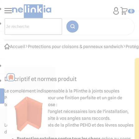
0
Accueil
Protections pour cloisons & panneaux sandwich
Protég
Descriptif et normes produit
Le complément indispensable à la
Plinthe à joints souples
Polyéthylène Orange
pour une finition parfaite et un gain de
temps réel lors de la pose :
pas de coupes d'onglet nécessaires lors de l'installation,
adaptation parfaite à vos angles sans raccords.
Les avantages combinés de la plinthe PEHD et des lèvres souples
d'étanchéité en PVC :
Protection extrême contre tous les chocs
grâce au corps