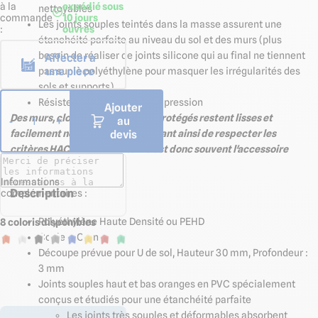
à la
expédié sous
nettoyables
commande
10 jours
Les joints souples teintés dans la masse assurent une
:
ouvrés
étanchéité parfaite au niveau du sol et des murs (plus
besoin de réaliser de joints silicone qui au final ne tiennent
Affecter à
une pièce
pas sur le polyéthylène pour masquer les irrégularités des
sols et supports)
Résiste au nettoyage haute pression
Ajouter
Des murs, cloisons et panneaux protégés restent lisses et
au
-
+
1
facilement nettoyables permettant ainsi de respecter les
devis
critères HACCP. L'angle Interne est donc souvent l'accessoire
indispensable.
Informations
Description
complémentaires :
Polyéthylène Haute Densité ou PEHD
8 coloris disponibles
Couleur Orange
Découpe prévue pour U de sol, Hauteur 30 mm, Profondeur :
3 mm
Joints souples haut et bas
oranges
en PVC spécialement
conçus et étudiés pour une étanchéité parfaite
Les joints très souples et déformables absorbent