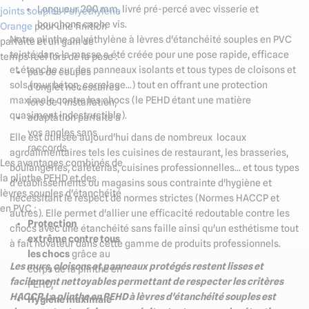
Longueur 200 mm, livré pré-percé avec visserie et
joints souples Polyéthylène
bouchons cache vis.
Orange
pour une finition
Notre plinthe polyéthylène à lèvres d'étanchéité souples en PVC
parfaite et un gain de
teinté dans la masse a été créée pour une pose rapide, efficace
temps réel lors de la pose :
et étanche sur des panneaux isolants et tous types de cloisons et
pas de coupes
sols (mur béton, carrelage...) tout en offrant une protection
d'onglet nécessaires
maximale contre les chocs (le PEHD étant une matière
lors de l'installation,
quasiment indestructible).
adaptation parfaite à
vos angles sans
Elle est utilisée aujourd'hui dans de nombreux locaux
raccords.
agroalimentaires tels les cuisines de restaurant, les brasseries,
Les avantages combinés de
boulangeries, cafétérias, cuisines professionnelles... et tous types
la plinthe PEHD et des
d'établissements ou magasins sous contrainte d'hygiène et
lèvres souples d'étanchéité
nécessitant le respect de normes strictes (Normes HACCP et
en PVC :
autres). Elle permet d'allier une efficacité redoutable contre les
Protection
chocs avec une étanchéité sans faille ainsi qu'un esthétisme tout
extrême contre tous
à fait novateur dans cette gamme de produits professionnels.
les chocs
grâce au
Les murs, cloisons et panneaux protégés restent lisses et
corps de la plinthe en
facilement nettoyables permettant de respecter les critères
PEHD,
HACCP. La plinthe en PEHD à lèvres d'étanchéité souples est
Hygiène maximale