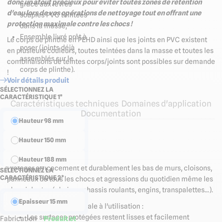
donc un atout précieux pour éviter toutes zones de rétention
grâce aux lèvres
d'eau lors de
vos opérations de nettoyage tout en offrant une
souples PVC teintées
protection maximale contre les chocs !
dans la masse,
Ensemble livré prêt à
Le corps de plinthe en PEHD ainsi que les joints en PVC existent
poser (joints déjà
en plusieurs couleurs, toutes teintées dans la masse et toutes les
assemblés sur le
combinaisons de teintes corps/joints sont possibles sur demande
corps de plinthe).
!
Voir détails produit
SÉLECTIONNEZ LA
CARACTÉRISTIQUE 1*
Caractéristiques techniques
Domaines d'application
Documentation
Hauteur 98 mm
Hauteur 150 mm
Objectif
Hauteur 188 mm
Protéger efficacement et durablement les bas de murs, cloisons,
SÉLECTIONNEZ LA
CARACTÉRISTIQUE 2*
panneaux de tous les chocs et agressions du quotidien même les
Hauteur 239 mm
plus violentes (chaises, chassis roulants, engins, transpalettes...).
Hauteur 300 mm
Epaisseur 15 mm
Offrir une hygiène maximale à l'utilisation :
Les surfaces protégées restent lisses et facilement
Fabrication
Produit et