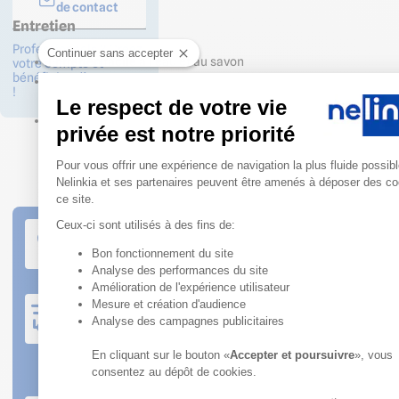
de contact
Entretien
Professionnels ? Créez
Continuer sans accepter
Entretien facile à l'eau et au savon
votre compte et
bénéficiez d’avantages
Corps de plinthe en PEHD teinté dans la masse donc pas de
!
dégradation d'aspect visuel même en cas de choc violent
Le respect de votre vie
Joints teintés dans la masse au cours de leur fabrication :
privée est notre priorité
l'aspect coloré perdurera avec le temps (pas de risque de
Plateforme de Gestion du Consen
décoloration !)
Pour vous offrir une expérience de navigation la plus fluide possibl
Nelinkia et ses partenaires peuvent être amenés à déposer des co
ce site.
Ceux-ci sont utilisés à des fins de:
Service client à votre écoute
Nos conseillers sont disponibles du lundi au
Bon fonctionnement du site
vendredi de 08h30 à 12h et de 13h30 à 18h
Axeptio consent
Analyse des performances du site
Amélioration de l'expérience utilisateur
Expédition rapide
Mesure et création d'audience
Produits en stock : commande expédiée sous 2 jours
Analyse des campagnes publicitaires
ouvrés
Commande sur production : se référer au bon de
En cliquant sur le bouton «
Accepter et poursuivre
», vous
commande
consentez au dépôt de cookies.