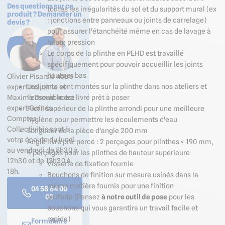
Des questions sur ce
toutes les irrégularités du sol et du support mural (ex
produit ? Demander un
: jonctions entre panneaux ou joints de carrelage)
devis ?
pour assurer l'étanchéité même en cas de lavage à
haute pression
Le corps de la plinthe en PEHD est travaillé
spécifiquement pour pouvoir accueillir les joints
hauts et bas
Olivier Pisarski notre
Les joints sont montés sur la plinthe dans nos ateliers et
expert Industrie et
l'ensemble est livré prêt à poser
Maxime Drouin notre
expert Grands
Profil supérieur de la plinthe arrondi pour une meilleure
Comptes /
hygiène pour permettre les écoulements d'eau
Collectivités sont à
Longueur de la pièce d'angle 200 mm
votre écoute du lundi
Angle livré pré-percé : 2 perçages pour plinthes < 190 mm,
au vendredi de 8h30 à
4 perçages pour les plinthes de hauteur supérieure
12h30 et de 13h30 à
Visserie de fixation fournie
18h.
Bouchons de finition sur mesure usinés dans la
même matière fournis pour une finition
04 58 64 00
parfaite (Pensez
à notre outil de pose
pour les
00
bouchons qui vous garantira un travail facile et
rapide)
Formulaire