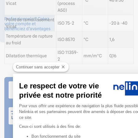
°C
48 à 50
Vicat
(process
de contact
A50)
Professionnels ? Créez
Point de ramollissement
ISO 75-2
°C
-20 à -40
votre compte et
Vicat
bénéficiez d’avantages
!
Température de rupture
ISO 8570
°C
1,6
au froid
ISO 11359-
Dilatation thermique
mm/m°C
0,16
2
Continuer sans accepter
Service client à votre écoute
Le respect de votre vie
Nos conseillers sont disponibles du lundi au
privée est notre priorité
vendredi de 08h30 à 12h et de 13h30 à 18h
Plateforme de Gestion du Consen
Pour vous offrir une expérience de navigation la plus fluide possibl
Expédition rapide
Nelinkia et ses partenaires peuvent être amenés à déposer des co
Produits en stock : commande expédiée sous 2 jours
ce site.
ouvrés
Ceux-ci sont utilisés à des fins de:
Commande sur production : se référer au bon de
commande
Bon fonctionnement du site