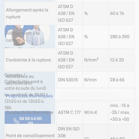
Des questions sur ce
ATSM D
Allongement après la
produit ? Demander un
638 / EN
%
60 à 76
devis ?
rupture
ISO 527
ATSM D
Allongement à la
638 / EN
%
280 à 390
rupture
ISO 527
Olivier Pisarski notre
ATSM D
expert Industrie et
Contrainte à la rupture
638 / EN
N/mm²
12 à 20
Maxime Drouin notre
ISO 527
expert Grands
Comptes /
Résistance au
DIN 53515
N/mm
28 à 65
Collectivités sont à
déchirement
votre écoute du lundi
au vendredi de 8h30 à
Propriétés thermiques
12h30 et de 13h30 à
min. -15 à
18h.
Conductivité thermique
ASTM C 177
W/m.K
-25 / max.
04 58 64 00
+30 à +50
00
DIN EN ISO
Point de ramollissement
306
Formulaire