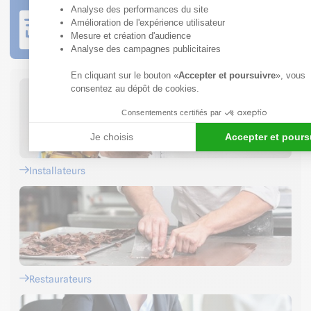
Axeptio consent
Analyse des performances du site
Livraison sur votre chantier
Amélioration de l'expérience utilisateur
Livraison avec prise de rendez-vous
Mesure et création d'audience
Analyse des campagnes publicitaires
En cliquant sur le bouton «
Accepter et poursuivre
», vous
consentez au dépôt de cookies.
Consentements certifiés par
Je choisis
Accepter et pours
Installateurs
Restaurateurs