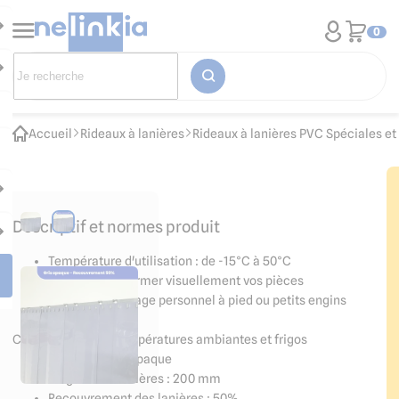
0
Accueil
Rideaux à lanières
Rideaux à lanières PVC Spéciales e
Descriptif et normes produit
Température d'utilisation : de -15°C à 50°C
Opaque pour fermer visuellement vos pièces
Idéal pour passage personnel à pied ou petits engins
(transpalette...)
Convient pour les températures ambiantes et frigos
Couleur : gris, opaque
Largeur des lanières : 200 mm
Recouvrement des lanières : 50%