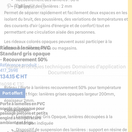
Épaisseur des lanières : 2 mm
Permet de séparer rapidement et facilement deux espaces en les
isolant du bruit, des poussières, des variations de températures et
des courants d'air (gains d'énergie et de confort) tout en
permettant une circulation aisée des personnes.
Les rideaux colorés opaques peuvent aussi participer à la
Rideau à lanières PVC
décoration de vos pièces ou magasins.
Standard gris opaque
- Recouvrement 50%
Référence produit :
Caractéristiques techniques
Domaines d'application
417_2698
Documentation
134.15
€ HT
160.98
€ TTC
Rideau / Porte à lanières recouvrement 50% pour température
Port offert
ambiante et frigo: lanières grises opaques largeur 200mm,
épaisseur 2mm.
Porte à lamelles en PVC
souple gris opaque pour
Composition
passage piétons et petits
Lanières :
p
vc Gris Opaque
, l
anières découpées à la
engins à température
ambiante et frigo.
dimension indiquée
Dispositif de suspension des lanières :
s
upport en résine de
Température