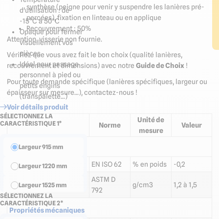
synthèse (peigne pour venir y suspendre les lanières pré-
d'utilisation : de
percées)
, f
ixation en linteau ou en applique
-15°C à 50°C
Recouvrement : 50%
Opaque pour fermer
Attention, visserie non fournie.
visuellement vos
pièces
Vérifiez que vous avez fait le bon choix (qualité lanières,
Idéal pour passage
recouvrement et dimensions) avec notre
Guide de Choix
!
personnel à pied ou
Pour toute demande spécifique (lanières spécifiques, largeur ou
petits engins
épaisseur sur mesure...), contactez-nous !
(transpalette...)
Voir détails produit
SÉLECTIONNEZ LA
Unité de
CARACTÉRISTIQUE 1*
Norme
Valeur
mesure
Largeur 915 mm
Propriétés générales
Absorption d'eau
EN ISO 62
% en poids
-0,2
Largeur 1220 mm
ASTM D
Densité
g/cm3
1,2 à 1,5
Largeur 1525 mm
792
SÉLECTIONNEZ LA
CARACTÉRISTIQUE 2*
Largeur 1830 mm
Propriétés mécaniques