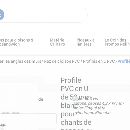
ns pour cloisons &
Matériel
Rideaux à
Le Coin des
x sandwich
CHR Pro
lanières
Promos Nelin
er les angles des murs
Nez de cloison PVC / Profilés en U PVC
Profil
Profilé
PVC en U
de 50 mm
ge puissant et joints de
blanc
90ml
pour
chants de