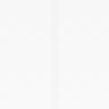
xime Drouin notre
 votre écoute du lundi
h.