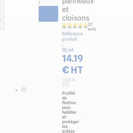
panneaux
e mastic par profilé en U
et
cloisons
37
avis
Référence
produit
:
55_64
14.19
€ HT
17.03
€
TTC
Profilé
de
finition
pour
habiller
et
protéger
les
arêtes