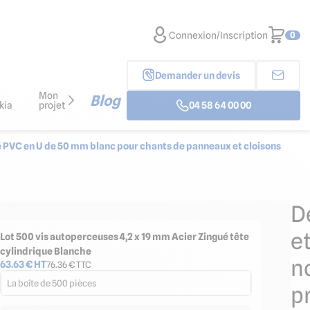
Connexion/Inscription
0
Demander un devis
Mon
Blog
kia
projet
04 58 64 00 00
é PVC en U de 50 mm blanc pour chants de panneaux et cloisons
D
e
Lot 500 vis autoperceuses 4,2 x 19 mm Acier Zingué tête
cylindrique Blanche
n
63.63
€ HT
76.36
€ TTC
La boîte de 500 pièces
p