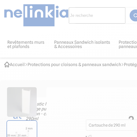
Revêtements murs
Panneaux Sandwich isolants
Protectio
et plafonds
& Accessoires
panneau
Accueil
Protections pour cloisons & panneaux sandwich
Protég
Les
Mastic hybride pour colla
finition - cartouche de 2
accessoires
8.88
€ HT
10.66
€ TTC
indispensables
Cartouche de 290 ml