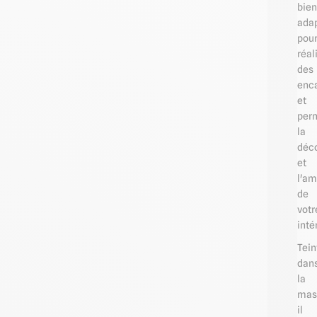
bien
ada
pou
réal
des
enc
et
per
la
déco
et
l'a
de
votr
inté
Tein
dan
la
mas
il