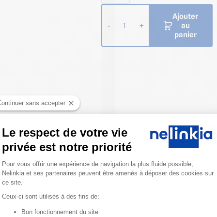
Ajouter
au
-
+
1
panier
Continuer sans accepter
Le respect de votre vie
privée est notre priorité
Plateforme de Gestion du Consentemen
Pour vous offrir une expérience de navigation la plus fluide possible,
Nelinkia et ses partenaires peuvent être amenés à déposer des cookies sur
ce site.
Ceux-ci sont utilisés à des fins de:
Bon fonctionnement du site