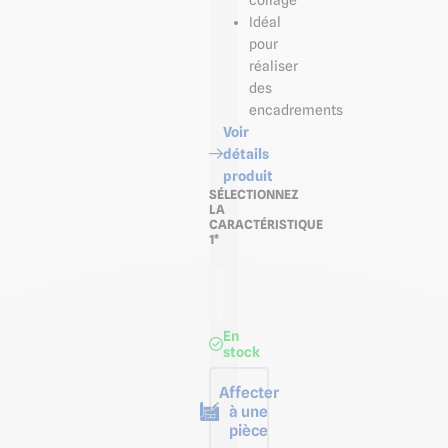
collage
Idéal
pour
réaliser
des
encadrements
Voir
détails
produit
SÉLECTIONNEZ
LA
CARACTÉRISTIQUE
1*
Longueur
de 2,50 m
En
stock
Affecter
à une
pièce