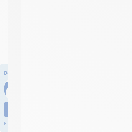
Des questions sur ce produit ? Demander un devis ?
Olivier Pisarski notre expert Industrie et Ma
expert Grands Comptes / Collectivités sont à
au vendredi de 8h30 à 12h30 et de 13h30 à 18
04 58 64 00 00
Formulaire de contact
Professionnels ? Créez votre compte et bénéficiez d’avantages !