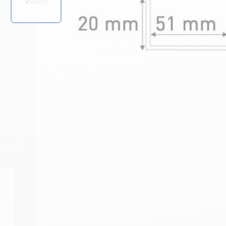
Prévoir environ 1 cartouche d
-
+
1