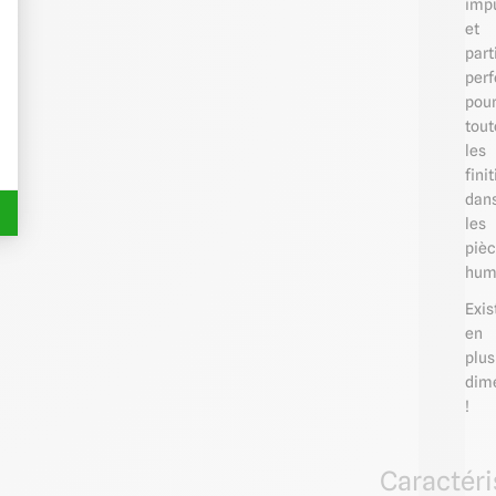
impu
et
part
per
pou
tout
les
fini
dan
les
piè
hum
Exis
en
plus
dim
!
Caractéri