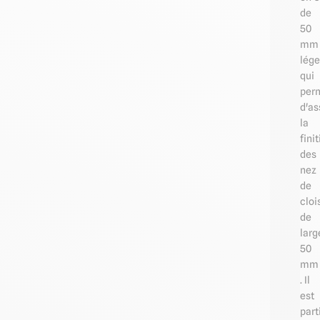
de
50
mm
lége
qui
per
d'as
la
fini
des
nez
de
cloi
de
larg
50
mm
. Il
est
part