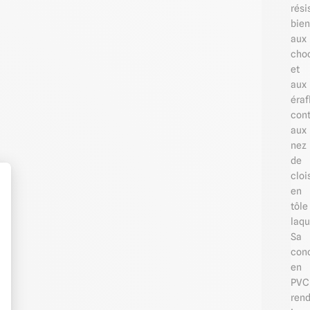
rési
bien
aux
cho
et
aux
éraf
con
aux
nez
de
cloi
en
tôle
laqu
t : Personnalisez vos Options
Sa
con
en
PVC 
ren