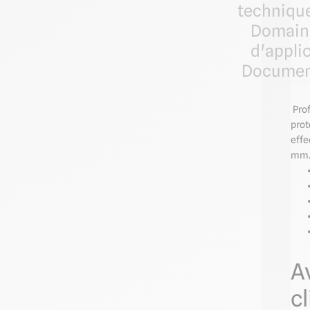
techniqu
Domain
d'appli
Documen
Prof
prot
effe
mm
A
cl