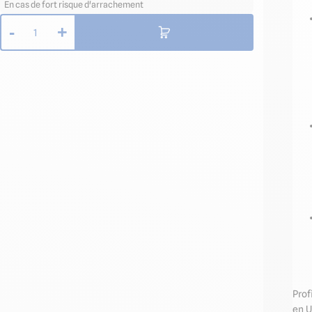
En cas de fort risque d'arrachement
-
+
1
Prof
en U