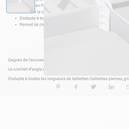
Crochet en PVC de qualité alimentaire
Résiste à la corrosion
S'adapte à toutes les types et dimensions de tablettes dura
Permet de créer à volonté des étagères en L dans les angle
Caractéristiques techniq
Gagnez de l'accessibilité et de l'espace de rangement en utilisa
Le crochet d'angle en PVC mesure 51 mm de hauteur et permet de 
S'adapte à toutes les longueurs de tablettes (tablettes pleines, gril