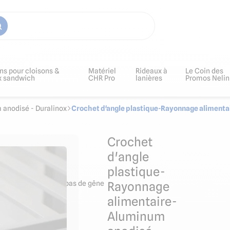
ns pour cloisons &
Matériel
Rideaux à
Le Coin des
x sandwich
CHR Pro
lanières
Promos Nelin
 anodisé - Duralinox
Crochet d'angle plastique-Rayonnage aliment
Crochet
d'angle
plastique-
angle : pas d'échelle, pas de gêne
Rayonnage
alimentaire-
Aluminum