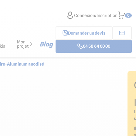
Connexion/Inscription
0
Demander un devis
Mon
Blog
kia
projet
04 58 64 00 00
aire-Aluminum anodisé
L
s
I
s