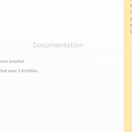
s
c
p
l
Documentation
inium anodisé.
tué avec 2 échelles.