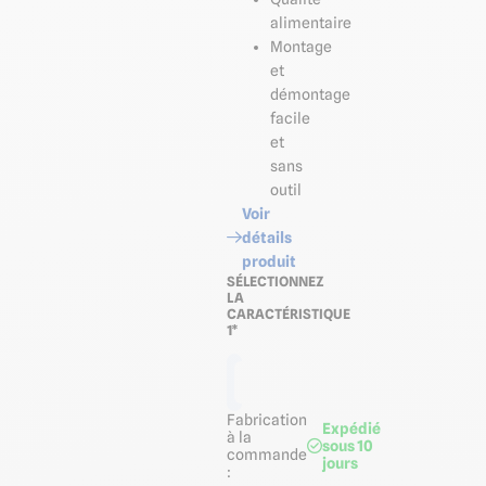
alimentaire
Montage
et
démontage
facile
et
sans
outil
Voir
détails
produit
SÉLECTIONNEZ
LA
CARACTÉRISTIQUE
1*
Unité
Fabrication
Expédié
à la
sous 10
commande
jours
: