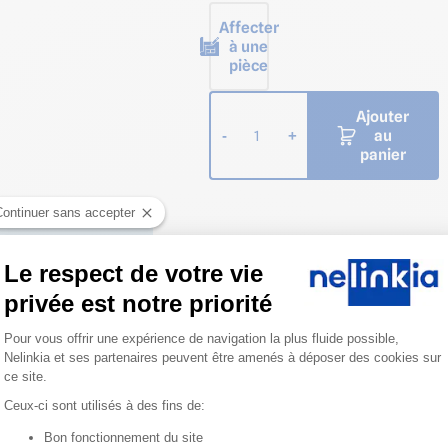
Affecter
à une
pièce
Ajouter
au
-
+
1
panier
Continuer sans accepter
Le respect de votre vie
privée est notre priorité
Plateforme de Gestion du Consentemen
Pour vous offrir une expérience de navigation la plus fluide possible,
Nelinkia et ses partenaires peuvent être amenés à déposer des cookies sur
ce site.
Ceux-ci sont utilisés à des fins de:
Bon fonctionnement du site