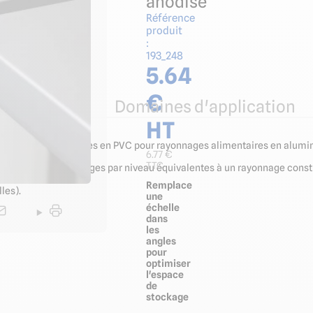
anodisé
Référence
produit
:
linox
193_248
s
5.64
€
ues
Domaines d'application
HT
nt les crochets d'angles en PVC pour rayonnages alimentaires en alum
6.77
€
TTC
supporter des charges par niveau équivalentes à un rayonnage consti
Remplace
les).
une
échelle
dans
les
angles
pour
optimiser
l'espace
de
stockage