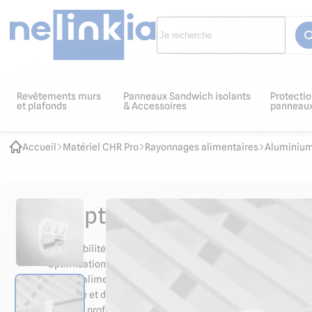
Revêtements murs
Panneaux Sandwich isolants
Protectio
et plafonds
& Accessoires
panneau
Accueil
Matériel CHR Pro
Rayonnages alimentaires
Aluminium
Descriptif et normes produit
Accessibilité directe au rayonnage sur tout l'intérieur de l'
Optimisation de la charge du rayonnage
Qualité alimentaire
Montage et démontage facile et sans outil
Matériel professionnel cuisine, Horeca