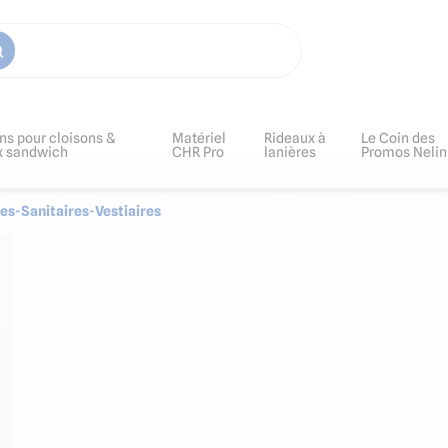
ns pour cloisons &
Matériel
Rideaux à
Le Coin des
x sandwich
CHR Pro
lanières
Promos Nelin
s-Sanitaires-Vestiaires