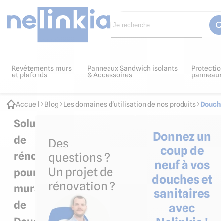
Revêtements murs
Panneaux Sandwich isolants
Protectio
et plafonds
& Accessoires
panneau
Accueil
Blog
Les domaines d'utilisation de nos produits
Douche
Solutions
Donnez un
de
Des
coup de
rénovation
questions ?
neuf à vos
Un projet de
pour
douches et
rénovation ?
murs
sanitaires
de
avec