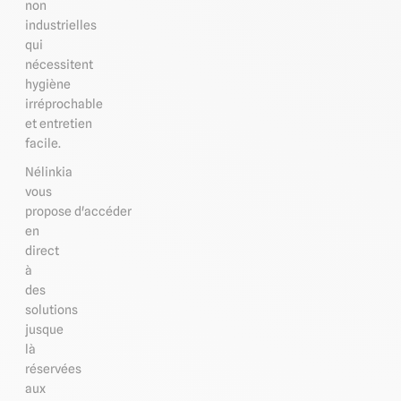
non
industrielles
qui
nécessitent
hygiène
irréprochable
et entretien
facile.
Nélinkia
vous
propose d'accéder
en
direct
à
des
solutions
jusque
là
réservées
aux