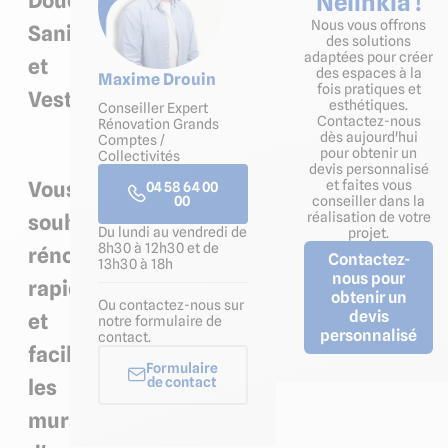
Douches,
Nelinkia !
Nous vous offrons
Sanitaires
des solutions
adaptées pour créer
et
des espaces à la
Maxime Drouin
fois pratiques et
Vestiaires
esthétiques.
Conseiller Expert
Contactez-nous
Rénovation Grands
dès aujourd'hui
Comptes /
pour obtenir un
Collectivités
devis personnalisé
Vous
et faites vous
04 58 64 00
00
conseiller dans la
réalisation de votre
souhaitez
Du lundi au vendredi de
projet.
8h30 à 12h30 et de
rénover
Contactez-
13h30 à 18h
nous pour
rapidement
obtenir un
Ou contactez-nous sur
devis
et
notre formulaire de
personnalisé
contact.
facilement
Formulaire
de contact
les
murs